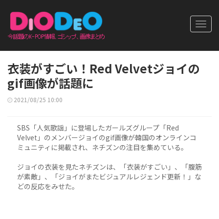
Toggl
navig
衣装がすごい！Red Velvetジョイの
gif画像が話題に
2021/08/25 10:00
SBS「人気歌謡」に登場したガールズグループ「Red
Velvet」のメンバージョイのgif画像が韓国のオンラインコ
ミュニティに掲載され、ネチズンの注目を集めている。
ジョイの衣装を見たネチズンは、「衣装がすごい」、「腹筋
が素敵」、「ジョイがまたビジュアルレジェンド更新！」な
どの反応をみせた。