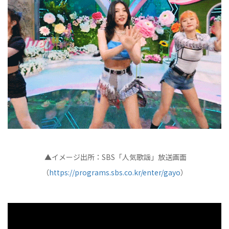
▲イメージ出所：SBS「人気歌謡」放送画面
（
https://programs.sbs.co.kr/enter/gayo
）