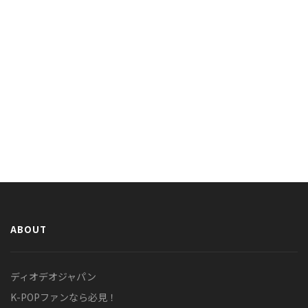
ABOUT
ディオデオジャパン
K-POPファンなら必見！