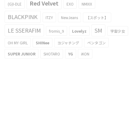
Red Velvet
(G)I-DLE
EXO
NMIXX
BLACKPINK
ITZY
NewJeans
【スポット】
LE SSERAFIM
SM
fromis_9
Lovelyz
宇宙少女
OH MY GIRL
SHINee
ヨジャチング
ペンタゴン
SUPER JUNIOR
SHOTARO
YG
iKON