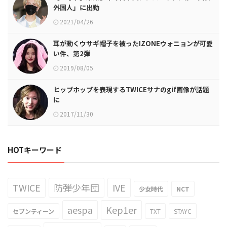
外国人」に出勤
2021/04/26
耳が動くウサギ帽子を被ったIZONEウォニョンが可愛
い件、第2弾
2019/08/05
ヒップホップを表現するTWICEサナのgif画像が話題
に
2017/11/30
HOTキーワード
TWICE
防弾少年団
IVE
少女時代
NCT
aespa
Kep1er
セブンティーン
TXT
STAYC