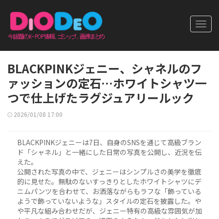
Toggl
navig
BLACKPINKジェニー、シャネルのフ
ァッションの定石…ホワイトシャツ一
つで仕上げたラグジュアリールック
2026/01/08 17:00
BLACKPINKジェニーは7日、自身のSNSを通じて高級ブラン
ド「シャネル」と一緒にした日常の写真を公開し、近況を伝
えた。
公開された写真の中で、ジェニーはシンプルさの美学を徹底
的に見せた。無駄のないすっきりとしたホワイトシャツにデ
ニムパンツを合わせて、お洒落ながらもラフな「飾っている
ようで飾っていないような」スタイルの定石を披露した。や
や平凡な組み合わせだが、ジェニー特有の高級な雰囲気が加