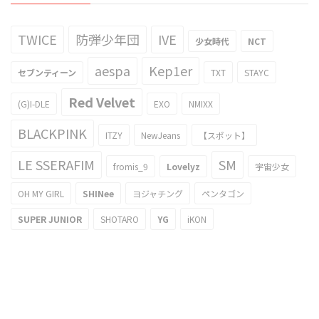
TWICE
防弾少年団
IVE
少女時代
NCT
aespa
Kep1er
セブンティーン
TXT
STAYC
Red Velvet
(G)I-DLE
EXO
NMIXX
BLACKPINK
ITZY
NewJeans
【スポット】
LE SSERAFIM
SM
fromis_9
Lovelyz
宇宙少女
OH MY GIRL
SHINee
ヨジャチング
ペンタゴン
SUPER JUNIOR
SHOTARO
YG
iKON