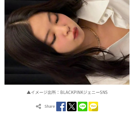
▲イメ
ジ出所：
BLACKPINK
ジェニ
SNS
ー
ー
Share