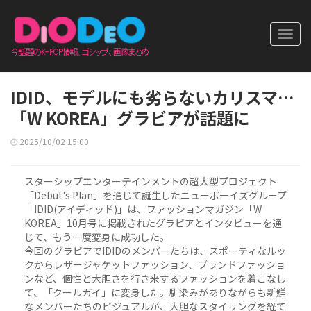
Toggl
navig
IDID、モデルにも劣らないカリスマ…
「W KOREA」グラビアが話題に
2025/10/02 15:00
スターシップエンターテインメントの超大型プロジェクト
「Debut's Plan」を通じて誕生したニューボーイズグループ
「IDID(アイディッド)」は、ファッションマガジン「W
KOREA」10月号に掲載されたグラビアとインタビューを通
じて、もう一度変身に成功した。
今回のグラビアでIDIDのメンバーたちは、スポーティなルッ
クからレザージャケットファッション、ブランドファッショ
ンなど、個性と大胆さを行き来するファッションを着こなし
て、「クールガイ」に変身した。馴染みがありながらも新鮮
なメンバーたちのビジュアルが、大胆なスタイリングを経て