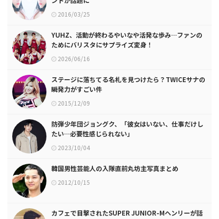
ントが話題に
2016/03/25
YUHZ、活動が終わるやいなや活発な歩み…ファンの
ためにバリスタにサプライズ変身！
2026/06/16
ステージに落ちてる名札を見つけたら？TWICEサナの
瞬発力がすごい件
2015/12/09
防弾少年団ジョングク、「彼女はいない、仕事だけし
たい…必要性感じられない」
2023/10/04
韓国男性芸能人の入隊直前丸坊主写真まとめ
2012/10/15
カフェで目撃されたSUPER JUNIOR-Mヘンリーが話