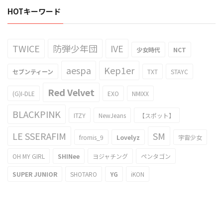
HOTキーワード
TWICE
防弾少年団
IVE
少女時代
NCT
aespa
Kep1er
セブンティーン
TXT
STAYC
Red Velvet
(G)I-DLE
EXO
NMIXX
BLACKPINK
ITZY
NewJeans
【スポット】
LE SSERAFIM
SM
fromis_9
Lovelyz
宇宙少女
OH MY GIRL
SHINee
ヨジャチング
ペンタゴン
SUPER JUNIOR
SHOTARO
YG
iKON