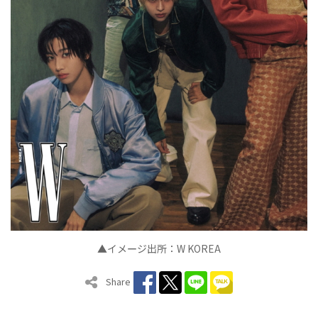
▲イメ
ジ出所：
W KOREA
ー
Share