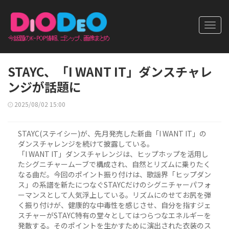
Toggl
navig
STAYC、「I WANT IT」ダンスチャレ
ンジが話題に
2025/08/02 15:00
STAYC(ステイシー)が、先月発売した新曲「I WANT IT」の
ダンスチャレンジを続けて披露している。
「I WANT IT」ダンスチャレンジは、ヒップホップを活用し
たシグニチャームーブで構成され、自然とリズムに乗りたく
なる曲だ。今回のポイント振り付けは、歌謡界「ヒップダン
ス」の系譜を新たにつなぐSTAYCだけのシグニチャーパフォ
ーマンスとして人気浮上している。リズムにのせてお尻を弾
く振り付けが、健康的な中毒性を感じさせ、自分を指すジェ
スチャーがSTAYC特有の堂々としてはつらつなエネルギーを
発散する。そのポイントを生かすために演出された衣装のス