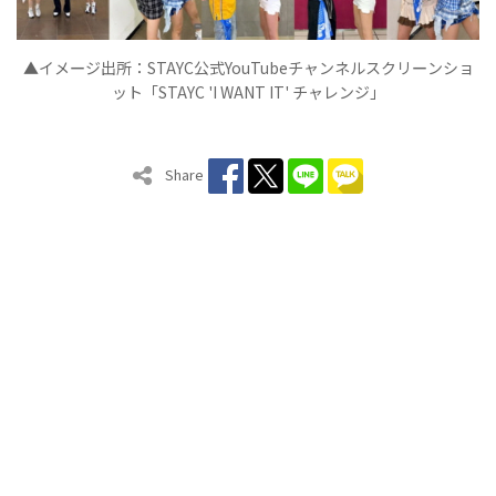
▲イメ
ジ出所：
STAYC
公式
YouTube
チャンネルスクリ
ンショ
ー
ー
ット「
STAYC 'I WANT IT'
チャレンジ」
Share