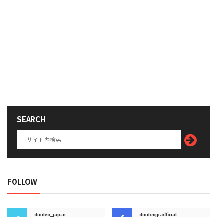
SEARCH
FOLLOW
diodeo_japan
diodeojp.official