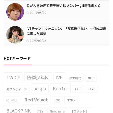
目が大き過ぎて若干怖いSJメンバーgif画像まとめ
2013/05/10
IVEチャン・ウォニョン、「写真選べない」…悩んだ末
に出した結論
2025/03/05
HOTキーワード
TWICE
防弾少年団
IVE
少女時代
NCT
aespa
Kep1er
セブンティーン
TXT
STAYC
Red Velvet
(G)I-DLE
EXO
NMIXX
BLACKPINK
ITZY
NewJeans
【スポット】