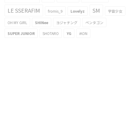
LE SSERAFIM
SM
fromis_9
Lovelyz
宇宙少女
OH MY GIRL
SHINee
ヨジャチング
ペンタゴン
SUPER JUNIOR
SHOTARO
YG
iKON