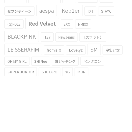
aespa
Kep1er
セブンティーン
TXT
STAYC
Red Velvet
(G)I-DLE
EXO
NMIXX
BLACKPINK
ITZY
NewJeans
【スポット】
LE SSERAFIM
SM
fromis_9
Lovelyz
宇宙少女
OH MY GIRL
SHINee
ヨジャチング
ペンタゴン
SUPER JUNIOR
SHOTARO
YG
iKON