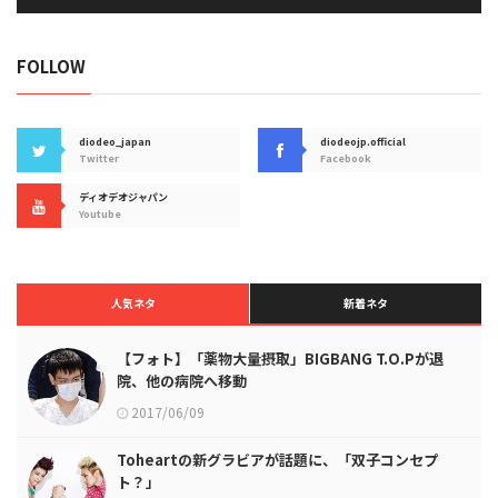
FOLLOW
diodeo_japan
diodeojp.official
Twitter
Facebook
ディオデオジャパン
Youtube
人気ネタ
新着ネタ
【フォト】「薬物大量摂取」BIGBANG T.O.Pが退
院、他の病院へ移動
2017/06/09
Toheartの新グラビアが話題に、「双子コンセプ
ト？」