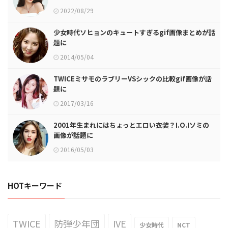
2022/08/29
少女時代ソヒョンのキュートすぎるgif画像まとめが話
題に
2014/05/04
TWICEミサモのラブリーVSシックの比較gif画像が話
題に
2017/03/16
2001年生まれにはちょっとエロい衣装？I.O.Iソミの
画像が話題に
2016/05/03
HOTキーワード
TWICE
防弾少年団
IVE
少女時代
NCT