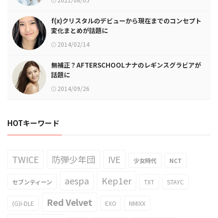
f(x)クリスタルのデビューから現在までのコンセプト
変化まとめが話題に
2014/02/14
無補正？AFTERSCHOOLナナのレギンスグラビアが
話題に
2014/09/26
HOTキーワード
TWICE
防弾少年団
IVE
少女時代
NCT
aespa
Kep1er
セブンティーン
TXT
STAYC
Red Velvet
(G)I-DLE
EXO
NMIXX