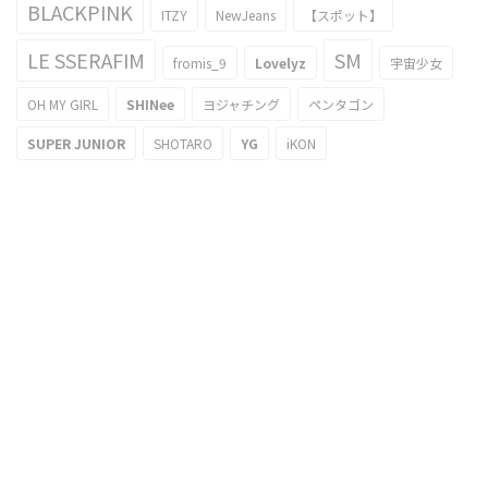
BLACKPINK
ITZY
NewJeans
【スポット】
LE SSERAFIM
SM
fromis_9
Lovelyz
宇宙少女
OH MY GIRL
SHINee
ヨジャチング
ペンタゴン
SUPER JUNIOR
SHOTARO
YG
iKON