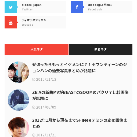
diodeo_japan
diodeojp.official
Twitter
Facebook
ディオデオジャパン
Youtube
人気ネタ
新着ネタ
髪切ったらもっとイケメンに？！セブンティーンのジ
ョンハンの過去写真まとめが話題に
2015/11/13
ZE:Aの新曲MVがBEASTのSOOMのパクリ？比較画像
が話題に
2014/06/09
2012年1月から現在までSHINeeテミンの変化画像ま
とめ
2012/11/21