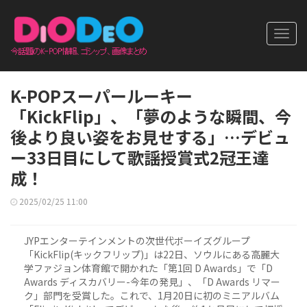
Toggl
navig
K-POPスーパールーキー
「KickFlip」、「夢のような瞬間、今
後より良い姿をお見せする」…デビュ
ー33日目にして歌謡授賞式2冠王達
成！
2025/02/25 11:00
JYPエンターテインメントの次世代ボーイズグループ
「KickFlip(キックフリップ)」は22日、ソウルにある高麗大
学ファジョン体育館で開かれた「第1回 D Awards」で「D
Awards ディスカバリー-今年の発見」、「D Awards リマー
ク」部門を受賞した。これで、1月20日に初のミニアルバム