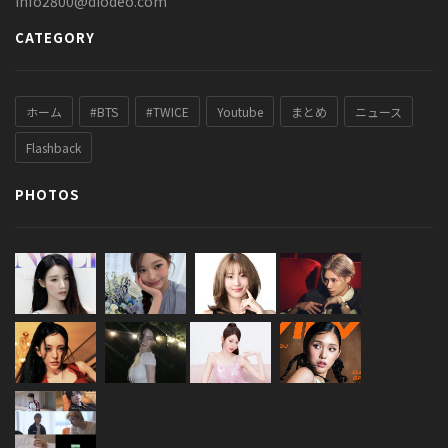
info2800@diodeo.com
CATEGORY
ホーム
#BTS
#TWICE
Youtube
まとめ
ニュース
Flashback
PHOTOS