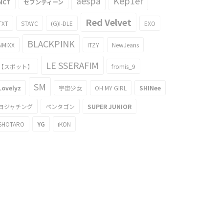
aespa
Kep1er
NCT
セブンティーン
Red Velvet
TXT
STAYC
(G)I-DLE
EXO
BLACKPINK
NMIXX
ITZY
NewJeans
LE SSERAFIM
【スポット】
fromis_9
SM
Lovelyz
宇宙少女
OH MY GIRL
SHINee
ヨジャチング
ペンタゴン
SUPER JUNIOR
SHOTARO
YG
iKON