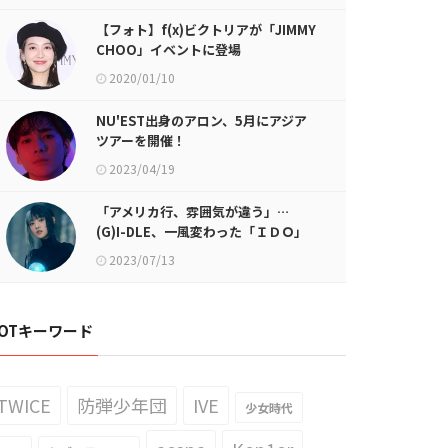
【フォト】f(x)ビクトリアが「JIMMY
CHOO」イベントに登場
2020/01/10
NU'EST出身のアロン、5月にアジア
ツアーを開催！
2023/04/19
「アメリカ行、雰囲気が違う」…
(G)I-DLE、一風変わった「ＩＤＯ」
ティーザーイメージ公開
2023/07/13
OTキーワード
TWICE
防弾少年団
IVE
少女時代