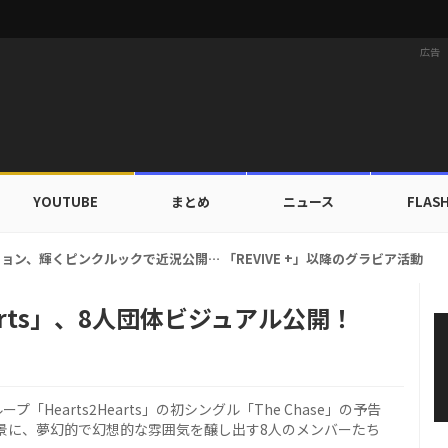
広告
YOUTUBE
まとめ
ニュース
FLAS
、強烈な目つき一気に変わったイメージ…ソロへの期待感UP
earts」、8人団体ビジュアル公開！
Hearts2Hearts」の初シングル「The Chase」の予告
景に、夢幻的で幻想的な雰囲気を醸し出す8人のメンバーたち