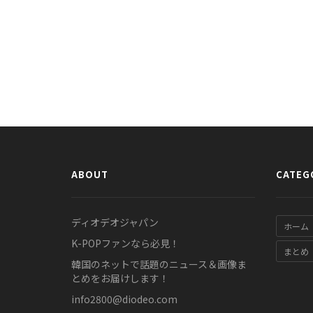
ABOUT
CATEG
ディオデオジャパン
ホーム
K-POPファンなら必見！
まとめ
韓国のネットで話題のニュース＆画像ま
とめをお届けします！
info2800@diodeo.com