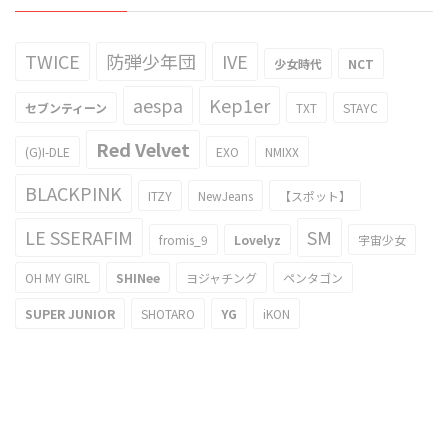
TWICE
防弾少年団
IVE
少女時代
NCT
aespa
Kep1er
セブンティーン
TXT
STAYC
Red Velvet
(G)I-DLE
EXO
NMIXX
BLACKPINK
ITZY
NewJeans
【スポット】
LE SSERAFIM
SM
fromis_9
Lovelyz
宇宙少女
OH MY GIRL
SHINee
ヨジャチング
ペンタゴン
SUPER JUNIOR
SHOTARO
YG
iKON