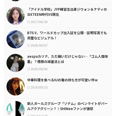
「アイドル学校」JYP練習生出身ジウォン＆ナティの
SIXTEEN時代VS現在
2017/06/30
BTS V、ワールドカップ出入証を公開…証明写真でも
完璧なビジュアル！
2026/08/07
aespaカリナ、ただ細いだけじゃない…「ゴム人間体
重」？極限の減量法とは
2026/08/06
中華料理を食べるIUの箸の持ち方が可愛い件w
2016/09/23
新人ガールズグループ「ソナム」のペンライトがパー
ルアクアグリーン？！SHINeeファンが激怒
2014/12/29