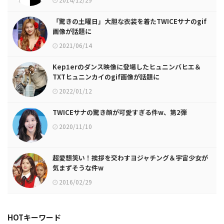
「驚きの土曜日」大胆な衣装を着たTWICEサナのgif
画像が話題に
2021/06/14
Kep1erのダンス映像に登場したヒュニンバヒエ＆
TXTヒュニンカイのgif画像が話題に
2022/01/12
TWICEサナの驚き顔が可愛すぎる件w、第2弾
2020/11/10
超愛想笑い！挨拶を交わすヨジャチング＆宇宙少女が
気まずそうな件w
2016/02/29
HOTキーワード