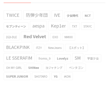
TWICE
防弾少年団
IVE
少女時代
NCT
aespa
Kep1er
セブンティーン
TXT
STAYC
Red Velvet
(G)I-DLE
EXO
NMIXX
BLACKPINK
ITZY
NewJeans
【スポット】
LE SSERAFIM
SM
fromis_9
Lovelyz
宇宙少女
OH MY GIRL
SHINee
ヨジャチング
ペンタゴン
SUPER JUNIOR
SHOTARO
YG
iKON