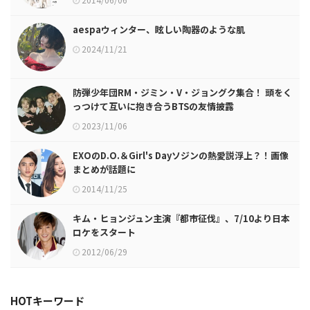
aespaウィンター、眩しい陶器のような肌
2024/11/21
防弾少年団RM・ジミン・V・ジョングク集合！ 頭をく
っつけて互いに抱き合うBTSの友情披露
2023/11/06
EXOのD.O.＆Girl's Dayソジンの熱愛説浮上？！画像
まとめが話題に
2014/11/25
キム・ヒョンジュン主演『都市征伐』、7/10より日本
ロケをスタート
2012/06/29
HOTキーワード