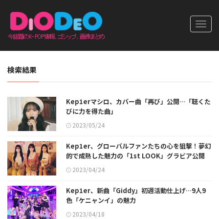
Toggl
navig
検索結果
Kep1erマシロ、カバー曲「再び」公開…「聴くた
びに力を得た曲」
2023/05/24
Kep1er、グローバルファンたちの心を狙撃！夢幻
的で成熟した魅力の「1st LOOK」グラビア公開
2023/04/24
Kep1er、新曲「Giddy」初週活動仕上げ…9人9
色「ケニャンイ」の魅力
2023/04/18