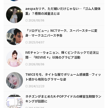
aespaカリナ、ただ細いだけじゃない…「ゴム人間体
重」？極限の減量法とは
2026/08/06
「ソロデビュー」NCTマーク、スーパースターに変
身…マークユニバース予告
2025/04/07
IVEチャン・ウォニョン、輝くピンクルックで近況公
開… 「REVIVE +」以降のグラビア活動
2026/08/06
TWICEモモ、タイトな服でボリューム感披露…フィッ
ト感から格別なグラマーな姿
2024/12/23
ネチズンがまとめたK-POPアイドルの練習生期間ラン
キングが話題に
2014/06/06