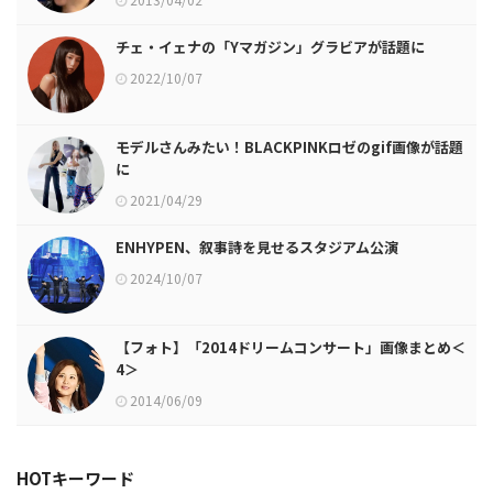
チェ・イェナの「Yマガジン」グラビアが話題に
2022/10/07
モデルさんみたい！BLACKPINKロゼのgif画像が話題
に
2021/04/29
ENHYPEN、叙事詩を見せるスタジアム公演
2024/10/07
【フォト】「2014ドリームコンサート」画像まとめ＜
4＞
2014/06/09
HOTキーワード