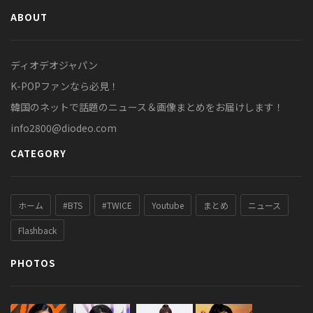
ABOUT
ディオデオジャパン
K-POPファンなら必見！
韓国のネットで話題のニュース＆画像まとめをお届けします！
info2800@diodeo.com
CATEGORY
ホーム
#BTS
#TWICE
Youtube
まとめ
ニュース
Flashback
PHOTOS