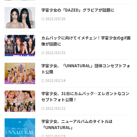
宇宙少女の「DAZED」グラビアが話題に
2021/03/26
カムバックに向けてイメチェン！宇宙少女のgif画
像が話題に
2021/03/25
宇宙少女、「UNNATURAL」団体コンセプトフォ
ト公開
2021/03/24
宇宙少女、31日にカムバック…エレガントなコン
セプトフォト公開！
2021/03/22
宇宙少女、ニューアルバムのタイトルは
「UNNATURAL」
2021/03/19