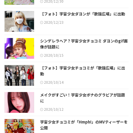
2020/12/30
【フォト】宇宙少女ダヨンが「歌謡広場」に出勤
2020/12/23
シンデレラヘア？宇宙少女チョコミ ダヨンのgif画
像が話題に
2020/10/15
【フォト】宇宙少女チョコミが「歌謡広場」に出
勤
2020/10/14
メイクがすごい！宇宙少女ボナのグラビアが話題
に
2020/10/12
宇宙少女チョコミが「Hmph!」のMVティーザーを
公開