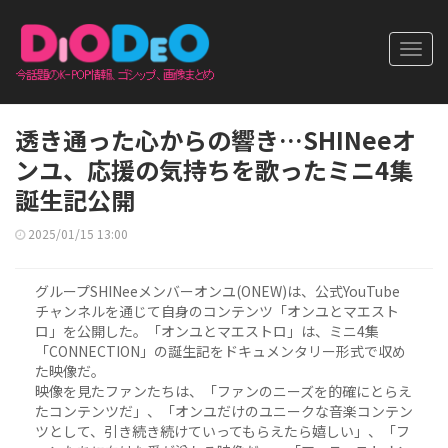
Toggl
navig
透き通った心からの響き…SHINeeオ
ンユ、応援の気持ちを歌ったミニ4集
誕生記公開
2025/01/15 13:00
グループSHINeeメンバーオンユ(ONEW)は、公式YouTube
チャンネルを通じて自身のコンテンツ「オンユとマエスト
ロ」を公開した。「オンユとマエストロ」は、ミニ4集
「CONNECTION」の誕生記をドキュメンタリー形式で収め
た映像だ。
映像を見たファンたちは、「ファンのニーズを的確にとらえ
たコンテンツだ」、「オンユだけのユニークな音楽コンテン
ツとして、引き続き続けていってもらえたら嬉しい」、「フ