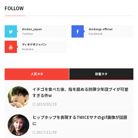
FOLLOW
diodeo_japan
diodeojp.official
Twitter
Facebook
ディオデオジャパン
Youtube
人気ネタ
新着ネタ
イチゴを食べた後、指を舐める防弾少年団ブイが可愛
すぎる件w
2015/05/19
ヒップホップを表現するTWICEサナのgif画像が話題
に
2017/11/30