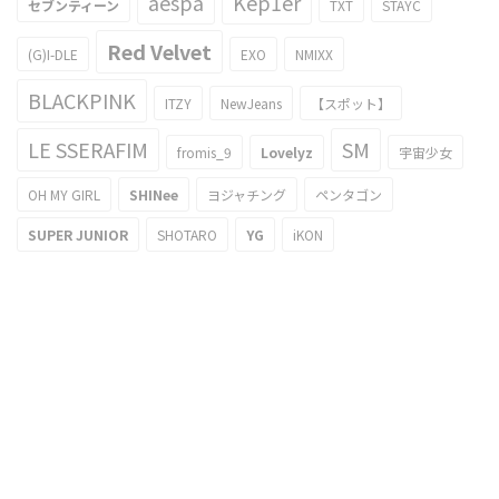
aespa
Kep1er
セブンティーン
TXT
STAYC
Red Velvet
(G)I-DLE
EXO
NMIXX
BLACKPINK
ITZY
NewJeans
【スポット】
LE SSERAFIM
SM
fromis_9
Lovelyz
宇宙少女
OH MY GIRL
SHINee
ヨジャチング
ペンタゴン
SUPER JUNIOR
SHOTARO
YG
iKON