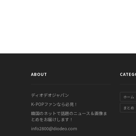
ABOUT
CATEG
ディオデオジャパン
ホーム
K-POPファンなら必見！
まとめ
韓国のネットで話題のニュース＆画像ま
とめをお届けします！
info2800@diodeo.com