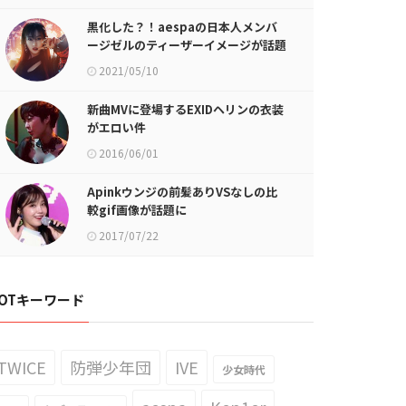
黒化した？！aespaの日本人メンバ
ージゼルのティーザーイメージが話題
に
2021/05/10
新曲MVに登場するEXIDヘリンの衣装
がエロい件
2016/06/01
Apinkウンジの前髪ありVSなしの比
較gif画像が話題に
2017/07/22
OTキーワード
TWICE
防弾少年団
IVE
少女時代