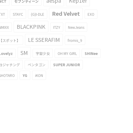
aespa
Kep1er
NCT
セブンティーン
Red Velvet
TXT
STAYC
(G)I-DLE
EXO
BLACKPINK
NMIXX
ITZY
NewJeans
LE SSERAFIM
【スポット】
fromis_9
SM
Lovelyz
宇宙少女
OH MY GIRL
SHINee
ヨジャチング
ペンタゴン
SUPER JUNIOR
SHOTARO
YG
iKON