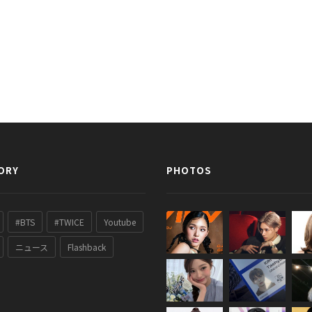
ORY
PHOTOS
#BTS
#TWICE
Youtube
ニュース
Flashback