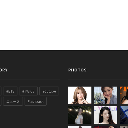
ORY
PHOTOS
#BTS
#TWICE
Youtube
ニュース
Flashback