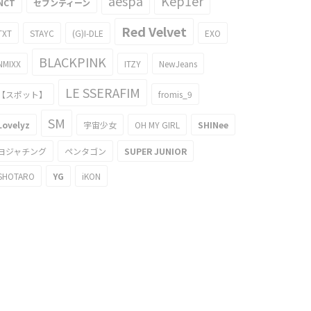
aespa
Kep1er
NCT
セブンティーン
Red Velvet
TXT
STAYC
(G)I-DLE
EXO
BLACKPINK
NMIXX
ITZY
NewJeans
LE SSERAFIM
【スポット】
fromis_9
SM
Lovelyz
宇宙少女
OH MY GIRL
SHINee
ヨジャチング
ペンタゴン
SUPER JUNIOR
SHOTARO
YG
iKON