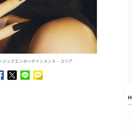
ジックエンタ
テインメント
コリア
ー
ー
・
H