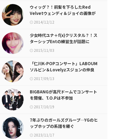
ウィッグ？！前髪を下ろしたRed
Velvetウェンディ＆ジョイの画像が
話題に
2014/12/12
少女時代ユナ＋f(x)クリスタル？！ス
ターシップEntの練習生が話題に
2015/11/03
「仁川K-POPコンサート」LABOUM
ソルビン＆Lovelyzスジョンの仲良
しgif画像が話題に
2017/09/13
BIGBANGが高尺ドームでコンサート
を開催、T.O.Pは不参加
2017/10/19
7年ぶりのガールズグループ…YGのヒ
ップホップの系譜を継ぐ
BABYMONSTERメンバーアサのビジ
2023/11/17
ュアルフィルム公開！