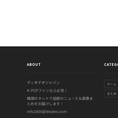
ABOUT
CATEG
ディオデオジャパン
ホーム
K-POPファンなら必見！
まとめ
韓国のネットで話題のニュース＆画像ま
とめをお届けします！
info2800@diodeo.com