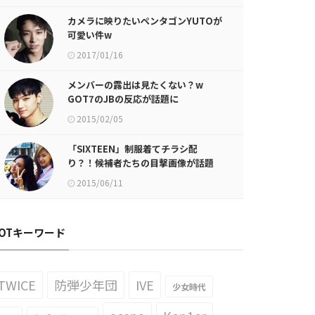
カメラに映りたいペンタゴンYUTOが
可愛い件w
2017/01/16
メンバーの露出は見たくない？w
GOT7のJBの反応が話題に
2015/02/05
「SIXTEEN」制服着てチラシ配
り？！候補者たちの目撃画像が話題
に
2015/06/11
OTキーワード
TWICE
防弾少年団
IVE
少女時代