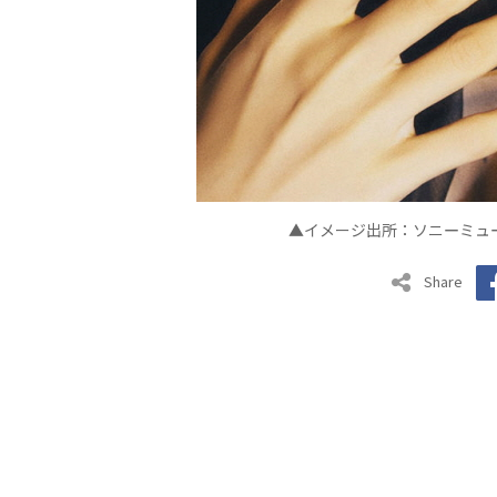
▲イメージ出所：
ソニ
ミュ
ー
Share