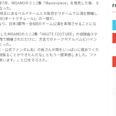
、MISAMOのミニ1集「Masterpiece」を発売した後、そ
F
なった。
れぞれ埼玉にあるベルナドームと大阪京セラドームで公演を開催し
URE(オートクチュール)」の一環だ。
になり、日本3都市・全6回のドーム公演を実現させることにな
たMISAMOのミニ2集「HAUTE COUTURE」の収録曲ステ
西で開催されただけに、方言でのトークやアルバムビハイン
とった。
CE・公式ファンダム名）の皆さんが席をいっぱいに埋めてくだ
頑張ることができたんだな』ともう一度実感しました。ファ
思います。」と口をそろえた。