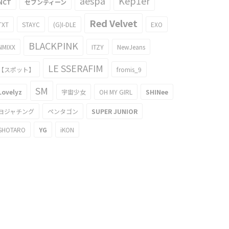
aespa
Kep1er
NCT
セブンティーン
Red Velvet
TXT
STAYC
(G)I-DLE
EXO
BLACKPINK
NMIXX
ITZY
NewJeans
LE SSERAFIM
【スポット】
fromis_9
SM
Lovelyz
宇宙少女
OH MY GIRL
SHINee
ヨジャチング
ペンタゴン
SUPER JUNIOR
SHOTARO
YG
iKON