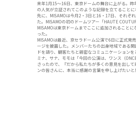
来年1月15～16日、東京ドームの舞台に上がる。昨年7月
の人気が立証されてこのような記録を立てることに
先に、MISAMOは今月2・3日と16・17日、そ
た。MISAMOの初のドームツアー「HAUTE COUT
MISAMOは東京ドームまでここに追加されること
った。
MISAMOは最近、京セラドーム公演で6日に正式発売し
ージを披露した。メンバーたちの出身地域である関
ドを語り、観客たちと親密なコミュニケーションを
ミナ、サナ、モモは「今回の公演は、ワンス（ON
さったので、『だから私たちが多くの意見を出して
ンの皆さんに、本当に感謝の言葉を申し上げたいと