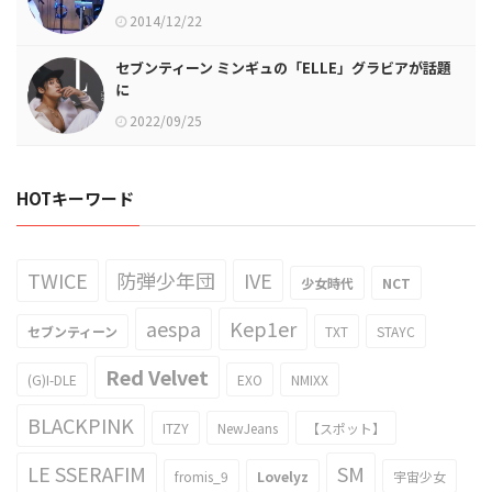
2014/12/22
セブンティーン ミンギュの「ELLE」グラビアが話題
に
2022/09/25
HOTキーワード
TWICE
防弾少年団
IVE
少女時代
NCT
aespa
Kep1er
セブンティーン
TXT
STAYC
Red Velvet
(G)I-DLE
EXO
NMIXX
BLACKPINK
ITZY
NewJeans
【スポット】
LE SSERAFIM
SM
fromis_9
Lovelyz
宇宙少女