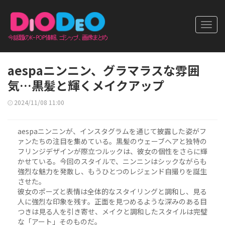
Toggl
navig
aespaニンニン、グラマラスな雰囲
気…黒髪と輝くメイクアップ
2024/11/08 11:00
aespaニンニンが、インスタグラムを通じて披露した姿がフ
ァンたちの注目を集めている。黒髪のウェーブヘアと独特の
フリンジデザインが際立つルックは、彼女の個性をさらに輝
かせている。今回のスタイルで、ニンニンはシックながらも
強烈な魅力を発散し、もうひとつのレジェンド自撮りを誕生
させた。
彼女のポーズと表情は全体的なスタイリングと調和し、見る
人に強烈な印象を残す。正面を見つめるような深みのある目
つきは見る人を引き寄せ、メイクと調和したスタイルは完璧
な「アート」そのものだ。