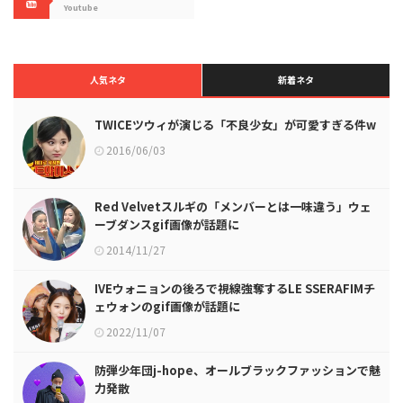
Youtube
人気ネタ
新着ネタ
TWICEツウィが演じる「不良少女」が可愛すぎる件w
2016/06/03
Red Velvetスルギの「メンバーとは一味違う」ウェ
ーブダンスgif画像が話題に
2014/11/27
IVEウォニョンの後ろで視線強奪するLE SSERAFIMチ
ェウォンのgif画像が話題に
2022/11/07
防弾少年団j-hope、オールブラックファッションで魅
力発散