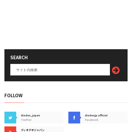
SEARCH
FOLLOW
diodeo_japan
diodeojp.official
Twitter
Facebook
ディオデオジャパン