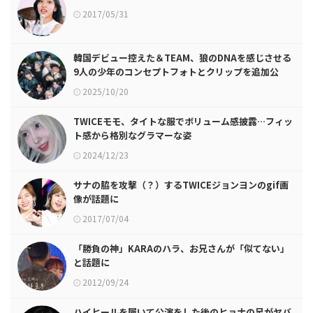
2017/05/31
韓国デビュー控えた＆TEAM、狼のDNAを感じさせる
9人の少年のコンセプトフォトとクリップを追加公
開！
2025/10/20
TWICEモモ、タイトな服でボリューム感披露…フィッ
ト感から格別なグラマーな姿
2024/12/23
サナの脇を攻撃（？）するTWICEジョンヨンのgif画
像が話題に
2017/07/04
「勝負の神」KARAのハラ、お兄さんが「似てない」
と話題に
2012/09/24
ハイヒールを履いて公演をした後のヒョナの足がヤバ