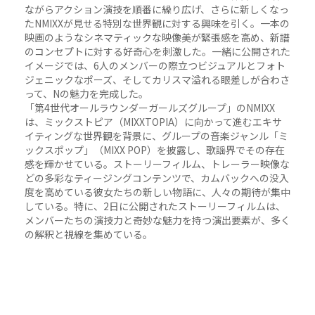
ながらアクション演技を順番に繰り広げ、さらに新しくなっ
たNMIXXが見せる特別な世界観に対する興味を引く。一本の
映画のようなシネマティックな映像美が緊張感を高め、新譜
のコンセプトに対する好奇心を刺激した。一緒に公開された
イメージでは、6人のメンバーの際立つビジュアルとフォト
ジェニックなポーズ、そしてカリスマ溢れる眼差しが合わさ
って、Nの魅力を完成した。
「第4世代オールラウンダーガールズグループ」のNMIXX
は、ミックストピア（MIXXTOPIA）に向かって進むエキサ
イティングな世界観を背景に、グループの音楽ジャンル「ミ
ックスポップ」（MIXX POP）を披露し、歌謡界でその存在
感を輝かせている。ストーリーフィルム、トレーラー映像な
どの多彩なティージングコンテンツで、カムバックへの没入
度を高めている彼女たちの新しい物語に、人々の期待が集中
している。特に、2日に公開されたストーリーフィルムは、
メンバーたちの演技力と奇妙な魅力を持つ演出要素が、多く
の解釈と視線を集めている。