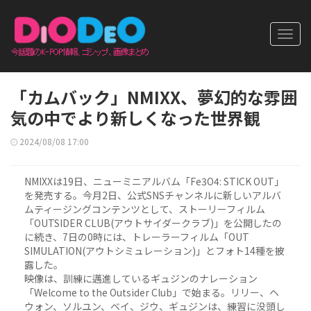
Toggl
navig
「カムバック」NMIXX、夢幻的な雰囲
気の中でより新しくなった世界観
2024/08/08 17:00
NMIXXは19日、ニューミニアルバム「Fe3O4: STICK OUT」
を発売する。今月2日、公式SNSチャンネルに新しいアルバ
ムティージングコンテンツとして、ストーリーフィルム
「OUTSIDER CLUB(アウトサイダークラブ)」を公開したの
に続き、7日の0時には、トレーラーフィルム「OUT
SIMULATION(アウトシミュレーション)」とフォト14種を披
露した。
映像は、訓練に邁進しているギュジンのナレーション
「Welcome to the Outsider Club」で始まる。リリー、ヘ
ウォン、ソルユン、ベイ、ジウ、ギュジンは、練習に没頭し