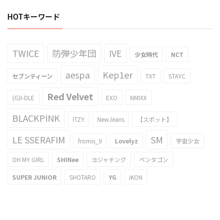
HOTキーワード
TWICE
防弾少年団
IVE
少女時代
NCT
aespa
Kep1er
セブンティーン
TXT
STAYC
Red Velvet
(G)I-DLE
EXO
NMIXX
BLACKPINK
ITZY
NewJeans
【スポット】
LE SSERAFIM
SM
fromis_9
Lovelyz
宇宙少女
OH MY GIRL
SHINee
ヨジャチング
ペンタゴン
SUPER JUNIOR
SHOTARO
YG
iKON