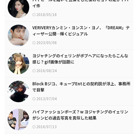
イ件
2018/05/18
VERIVERYカンミン・ヨンスン・ヨノ、「DREAM」テ
ィーザー公開…輝くビジュアル
2023/05/08
ヨジャチングのイェリンがボブヘアになったらこんな
感じ？gif画像が話題に
2016/08/24
Block Bジコ、キューブEntとの契約説が浮上、事務所
で目撃
2013/07/04
ハイファッションポーズ？w ヨジャチングのイェリン
がシンビの過去写真を真似した結果
2016/07/13