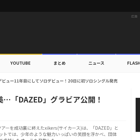
広告
YOUTUBE
まとめ
ニュース
FLAS
ドカップ出入証を公開…証明写真でも完璧なビジュアル！
年美…「DAZED」グラビア公開！
を成功裏に終えたxikers(サイカース)は、「DAZED」と
ットでは、少年のような魅力いっぱいの笑顔を浮かべ、団体