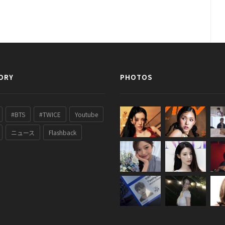
ORY
PHOTOS
#BTS
#TWICE
Youtube
ニュース
Flashback