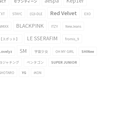
aespa
Kep1er
NCT
セブンティーン
Red Velvet
TXT
STAYC
(G)I-DLE
EXO
BLACKPINK
NMIXX
ITZY
NewJeans
LE SSERAFIM
【スポット】
fromis_9
SM
Lovelyz
宇宙少女
OH MY GIRL
SHINee
ヨジャチング
ペンタゴン
SUPER JUNIOR
SHOTARO
YG
iKON