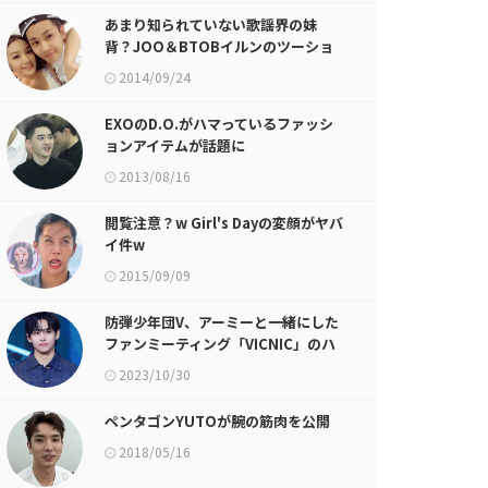
あまり知られていない歌謡界の妹
背？JOO＆BTOBイルンのツーショ
ットが話題に
2014/09/24
EXOのD.O.がハマっているファッシ
ョンアイテムが話題に
2013/08/16
閲覧注意？w Girl's Dayの変顔がヤバ
イ件w
2015/09/09
防弾少年団V、アーミーと一緒にした
ファンミーティング「VICNIC」のハ
イライト映像公開！
2023/10/30
ペンタゴンYUTOが腕の筋肉を公開
2018/05/16