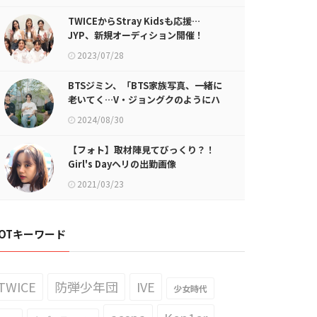
TWICEからStray Kidsも応援…
JYP、新規オーディション開催！
2023/07/28
BTSジミン、「BTS家族写真、一緒に
老いてく…V・ジョングクのようにハ
ンサムだったら」
2024/08/30
【フォト】取材陣見てびっくり？！
Girl's Dayヘリの出勤画像
2021/03/23
OTキーワード
TWICE
防弾少年団
IVE
少女時代