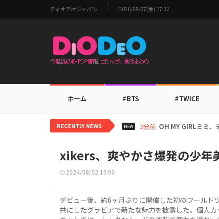
ディオデオジャパン
2026/08/07(金) 17:32
ホーム
#BTS
#TWICE
RECENTLY NEWS
2時間前
BTS V、ワール
NEW
xikers、爽やかさ爆発の少
2024/08/02 15:00
デビュー後、約6ヶ月ぶりに開催した初のワールドツアー
共にしたグラビアで新たな魅力を披露した。個人カ