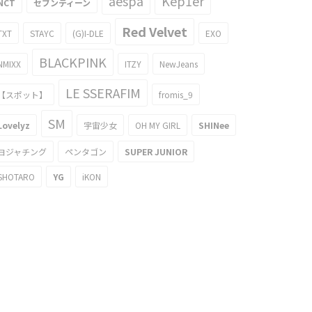
aespa
Kep1er
NCT
セブンティーン
Red Velvet
TXT
STAYC
(G)I-DLE
EXO
BLACKPINK
NMIXX
ITZY
NewJeans
LE SSERAFIM
【スポット】
fromis_9
SM
Lovelyz
宇宙少女
OH MY GIRL
SHINee
ヨジャチング
ペンタゴン
SUPER JUNIOR
SHOTARO
YG
iKON