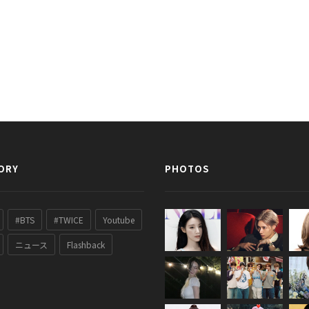
ORY
PHOTOS
#BTS
#TWICE
Youtube
ニュース
Flashback