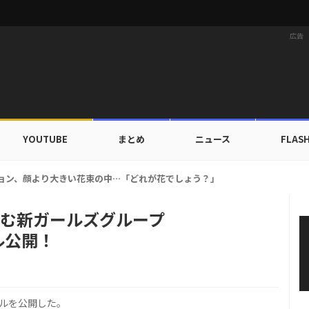
広告
YOUTUBE
まとめ
ニュース
FLAS
X TOGETHER、デビュー以来初の団体海外旅行へ…自主コンテンツ公開！
含む新ガールズグループ
ル公開！
ールを公開した。