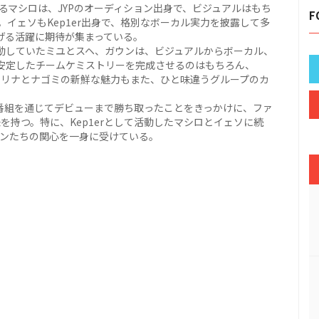
ているマシロは、JYPのオーディション出身で、ビジュアルはもち
F
イェソもKep1er出身で、格別なボーカル実力を披露して多
広げる活躍に期待が集まっている。
して活動していたミユとスヘ、ガウンは、ビジュアルからボーカル、
安定したチームケミストリーを完成させるのはもちろん、
」に参加したセリナとナゴミの新鮮な魅力もまた、ひと味違うグループのカ
ン番組を通じてデビューまで勝ち取ったことをきっかけに、ファ
う意味を持つ。特に、Kep1erとして活動したマシロとイェソに続
Pファンたちの関心を一身に受けている。