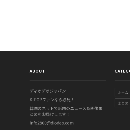
ABOUT
CATEG
ディオデオジャパン
ホーム
K-POPファンなら必見！
まとめ
韓国のネットで話題のニュース＆画像ま
とめをお届けします！
info2800@diodeo.com