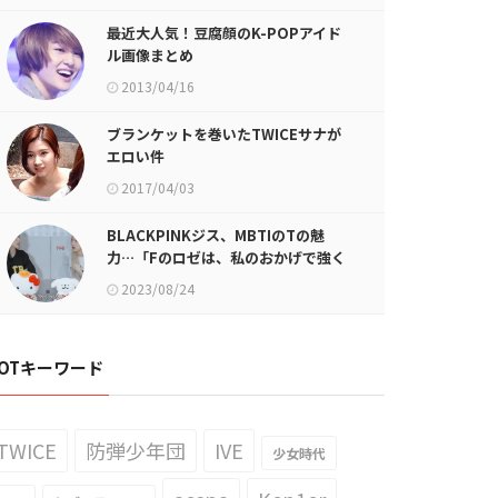
最近大人気！豆腐顔のK-POPアイド
ル画像まとめ
2013/04/16
ブランケットを巻いたTWICEサナが
エロい件
2017/04/03
BLACKPINKジス、MBTIのTの魅
力…「Fのロゼは、私のおかげで強く
なれた」
2023/08/24
OTキーワード
TWICE
防弾少年団
IVE
少女時代