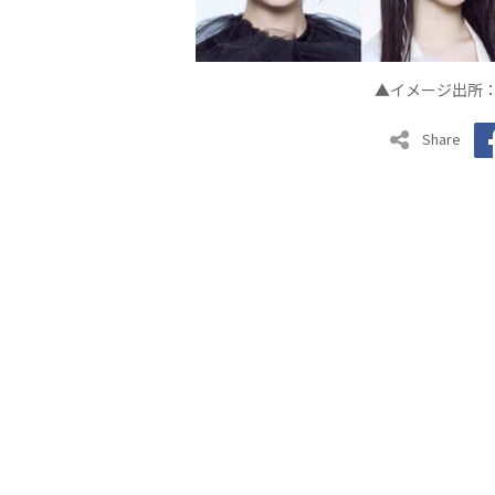
▲イメージ出所：
Share