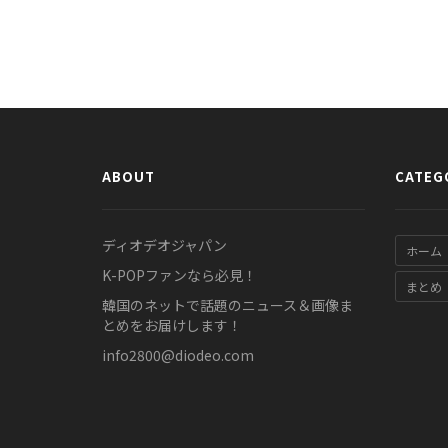
ABOUT
CATEG
ディオデオジャパン
ホーム
K-POPファンなら必見！
まとめ
韓国のネットで話題のニュース＆画像ま
とめをお届けします！
info2800@diodeo.com