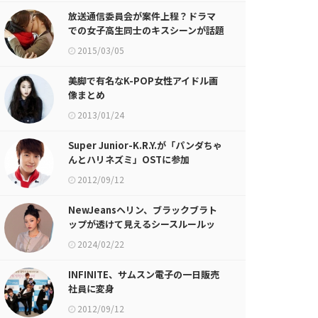
放送通信委員会が案件上程？ドラマ
での女子高生同士のキスシーンが話題
に
2015/03/05
美脚で有名なK-POP女性アイドル画
像まとめ
2013/01/24
Super Junior-K.R.Y.が「パンダちゃ
んとハリネズミ」OSTに参加
2012/09/12
NewJeansヘリン、ブラックブラト
ップが透けて見えるシースルールッ
ク…だんだんと成熟していくビジュア
2024/02/22
ル
INFINITE、サムスン電子の一日販売
社員に変身
2012/09/12