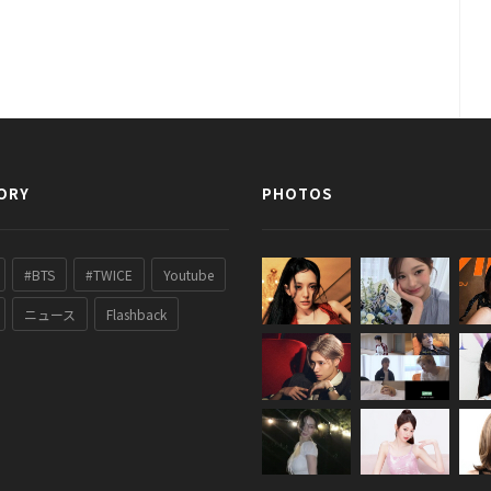
ORY
PHOTOS
#BTS
#TWICE
Youtube
ニュース
Flashback