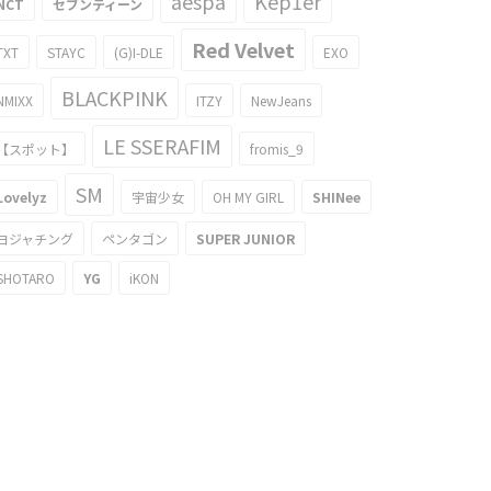
aespa
Kep1er
NCT
セブンティーン
Red Velvet
TXT
STAYC
(G)I-DLE
EXO
BLACKPINK
NMIXX
ITZY
NewJeans
LE SSERAFIM
【スポット】
fromis_9
SM
Lovelyz
宇宙少女
OH MY GIRL
SHINee
ヨジャチング
ペンタゴン
SUPER JUNIOR
SHOTARO
YG
iKON