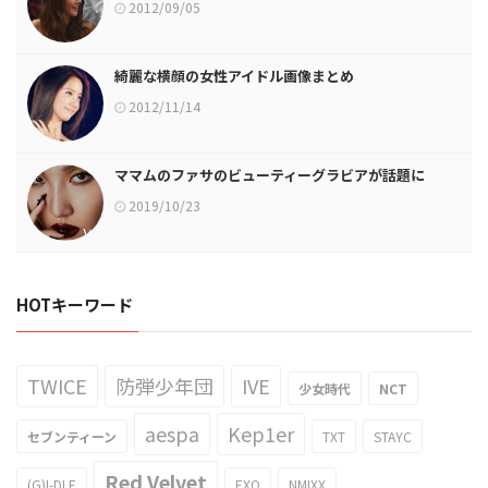
2012/09/05
綺麗な横顔の女性アイドル画像まとめ
2012/11/14
ママムのファサのビューティーグラビアが話題に
2019/10/23
HOTキーワード
TWICE
防弾少年団
IVE
少女時代
NCT
aespa
Kep1er
セブンティーン
TXT
STAYC
Red Velvet
(G)I-DLE
EXO
NMIXX