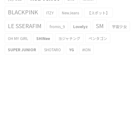
BLACKPINK
ITZY
NewJeans
【スポット】
LE SSERAFIM
SM
fromis_9
Lovelyz
宇宙少女
OH MY GIRL
SHINee
ヨジャチング
ペンタゴン
SUPER JUNIOR
SHOTARO
YG
iKON