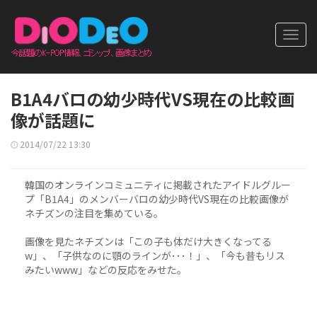
Toggl
navig
B1A4バロの幼少時代VS現在の比較画
像が話題に
2014/07/22 13:30
韓国のオンラインコミュニティに掲載されたアイドルグルー
プ「B1A4」のメンバーバロの幼少時代VS現在の比較画像が
ネチズンの注目を集めている。
画像を見たネチズンは「この子も体だけ大きくなってる
w」、「子供なのに顎のラインが･･･！」、「今も昔もリス
みたいwww」などの反応をみせた。