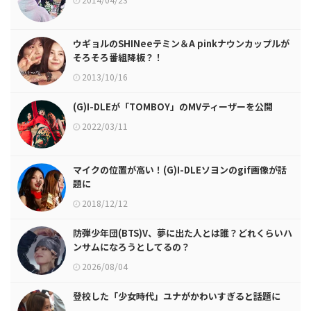
ウギョルのSHINeeテミン＆A pinkナウンカップルが
そろそろ番組降板？！
2013/10/16
(G)I-DLEが「TOMBOY」のMVティーザーを公開
2022/03/11
マイクの位置が高い！(G)I-DLEソヨンのgif画像が話
題に
2018/12/12
防弾少年団(BTS)V、夢に出た人とは誰？どれくらいハ
ンサムになろうとしてるの？
2026/08/04
登校した「少女時代」ユナがかわいすぎると話題に