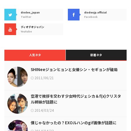
diodeo_japan
diodeojp.official
Twitter
Facebook
ディオデオジャパン
Youtube
人気ネタ
新着ネタ
SHINeeジョンヒョンと女優シン・セギョンが破局
2011/06/21
空港で挨拶を交わす少女時代ジェシカ＆f(x)クリスタ
ル姉妹が話題に
2014/03/24
僕じゃなかったの？EXOルハンのgif画像が話題に
2014/04/23