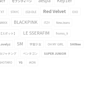
aespa
Kep1er
NCT
セブンティーン
Red Velvet
TXT
STAYC
(G)I-DLE
EXO
BLACKPINK
NMIXX
ITZY
NewJeans
LE SSERAFIM
【スポット】
fromis_9
SM
Lovelyz
宇宙少女
OH MY GIRL
SHINee
ヨジャチング
ペンタゴン
SUPER JUNIOR
SHOTARO
YG
iKON