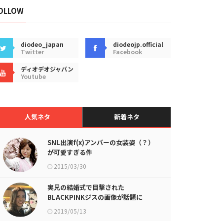
OLLOW
diodeo_japan
diodeojp.official
Twitter
Facebook
ディオデオジャパン
Youtube
人気ネタ
新着ネタ
SNL出演f(x)アンバーの女装姿（？）
が可愛すぎる件
2015/03/30
実兄の結婚式で目撃された
BLACKPINKジスの画像が話題に
2019/05/13