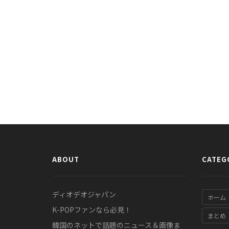
ABOUT
CATEG
ディオデオジャパン
ホーム
K-POPファンなら必見！
まとめ
韓国のネットで話題のニュース＆画像ま