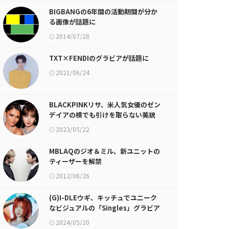
BIGBANGの6年間の活動期間が分か
る画像が話題に
2014/07/28
TXT×FENDIのグラビアが話題に
2021/06/24
BLACKPINKリサ、米人気女優のゼン
デイアの横でも引けを取らない美貌
が話題に
2023/05/22
MBLAQのジオ＆ミル、新ユニットの
ティーザーを解禁
2012/06/26
(G)I-DLEウギ、キッチュでユニーク
なビジュアルの「Singles」グラビア
公開
2024/05/20