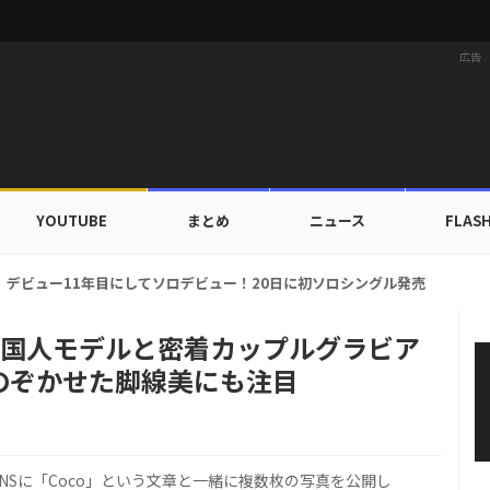
広告
YOUTUBE
まとめ
ニュース
FLAS
ドカップ出入証を公開…証明写真でも完璧なビジュアル！
性外国人モデルと密着カップルグラビア
のぞかせた脚線美にも注目
のSNSに「Coco」という文章と一緒に複数枚の写真を公開し