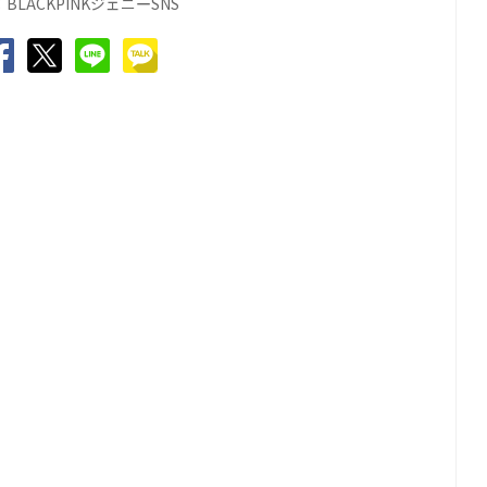
：
BLACKPINK
ジェニ
SNS
ー