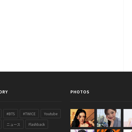
ORY
PHOTOS
#BTS
#TWICE
Youtube
ニュース
Flashback