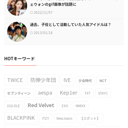
ェウォンのgif画像が話題に
2022/11/07
過去、子役として活動していた人気アイドルは？
2013/01/18
HOTキーワード
TWICE
防弾少年団
IVE
少女時代
NCT
aespa
Kep1er
セブンティーン
TXT
STAYC
Red Velvet
(G)I-DLE
EXO
NMIXX
BLACKPINK
ITZY
NewJeans
【スポット】