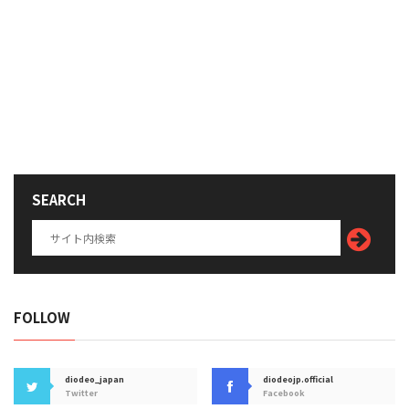
SEARCH
FOLLOW
diodeo_japan
diodeojp.official
Twitter
Facebook