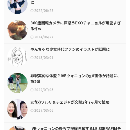
に
2022/06/28
360度回転カメラに戸惑うEXOチャニョルが可愛すぎ
る件w
2014/06/27
やんちゃな少女時代ファンのイラストが話題に
2013/03/01
非現実的な体型？IVEウォニョンのgif画像が話題に、
第2弾
2022/07/05
元f(x)ソルリ＆チェジャが交際2年7ヶ月で破局
2017/03/06
IVEウォニョンの後ろで視線強奪するLE SSERAFIMチ