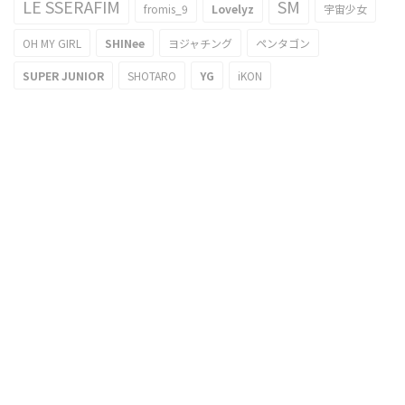
LE SSERAFIM
SM
fromis_9
Lovelyz
宇宙少女
OH MY GIRL
SHINee
ヨジャチング
ペンタゴン
SUPER JUNIOR
SHOTARO
YG
iKON