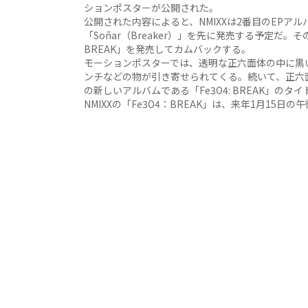
ションポスターが公開された。
公開された内容によると、NMIXXは2番目のEPア
「Soñar（Breaker）」を先に発売する予定だ。そ
BREAK」を発売してカムバックする。
モーションポスターでは、透明な正六面体の中に黒
ンチなどの物が引き寄せられてくる。続いて、正六面
の新しいアルバムである「Fe3O4: BREAK」の
NMIXXの「Fe3O4：BREAK」は、来年1月15日