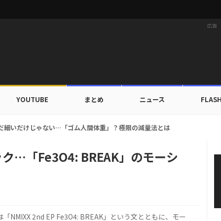
広告
YOUTUBE
まとめ
ニュース
FLAS
族にワールドツアーの旅行費用全額サポート！22カ国・64都市以上
…「Fe3O4: BREAK」のモーシ
MIXX 2nd EP Fe3O4: BREAK」という文とともに、モー