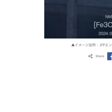
▲イメージ出所：JYPエ
Share