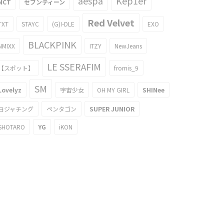
aespa
Kep1er
NCT
セブンティーン
Red Velvet
TXT
STAYC
(G)I-DLE
EXO
BLACKPINK
NMIXX
ITZY
NewJeans
LE SSERAFIM
【スポット】
fromis_9
SM
Lovelyz
宇宙少女
OH MY GIRL
SHINee
ヨジャチング
ペンタゴン
SUPER JUNIOR
SHOTARO
YG
iKON