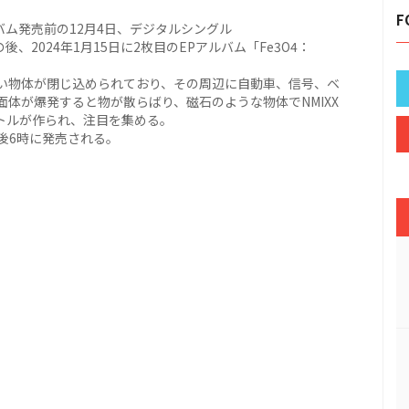
F
ルバム発売前の12月4日、デジタルシングル
の後、2024年1月15日に2枚目のEPアルバム「Fe3O4：
い物体が閉じ込められており、その周辺に自動車、信号、ベ
体が爆発すると物が散らばり、磁石のような物体でNMIXX
タイトルが作られ、注目を集める。
の午後6時に発売される。