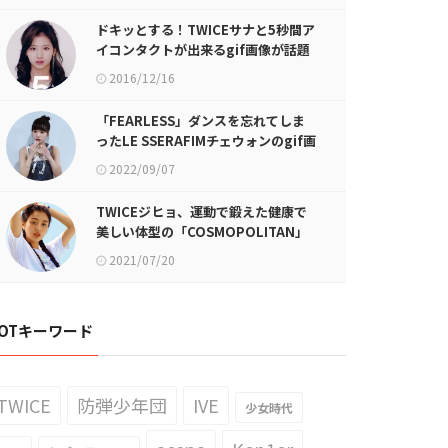
ドキッとする！TWICEサナと5秒間ア
イコンタクトが出来るgif画像が話題
に
2016/12/16
「FEARLESS」ダンスを忘れてしま
ったLE SSERAFIMチェウォンのgif画
像が話題に
2022/09/07
TWICEジヒョ、運動で鍛えた健康で
美しい体型の「COSMOPOLITAN」
グラビア
2021/07/20
OTキーワード
TWICE
防弾少年団
IVE
少女時代