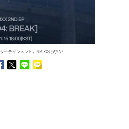
ンターテインメント，
NMIXX
公式
SNS