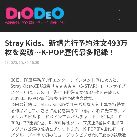
Toggl
navig
Stray Kids、新譜先行予約注文493万
枚を突破…K-POP歴代最多記録！
2023/05/31 16:00
30日、所属事務所JYPエンターテインメント側によると、
Stray Kidsの正規3集「★★★★★（5-STAR）」（ファイブ
スター）は、この日、先行予約注文が493万枚を達成した。
これは、K-POP歴代最多予約予約注文数だ。
今回の新譜は、Stray Kidsのグローバルな人気上昇を持続す
る作品として、さらに期待を集めている。これに先立ち、ア
メリカのビルボードメインアルバムチャート「ビルボード
200」で2連続1位、K-POP男性グループ史上2番目の北米ス
タジアム公演の成功とチケット完売、K-POP第4世代ボーイ
ズグループ基準で初のミュージックビデオYouTubeの視聴数