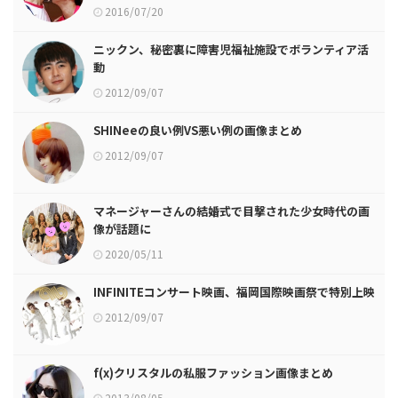
2016/07/20
ニックン、秘密裏に障害児福祉施設でボランティア活
動
2012/09/07
SHINeeの良い例VS悪い例の画像まとめ
2012/09/07
マネージャーさんの結婚式で目撃された少女時代の画
像が話題に
2020/05/11
INFINITEコンサート映画、福岡国際映画祭で特別上映
2012/09/07
f(x)クリスタルの私服ファッション画像まとめ
2013/08/05