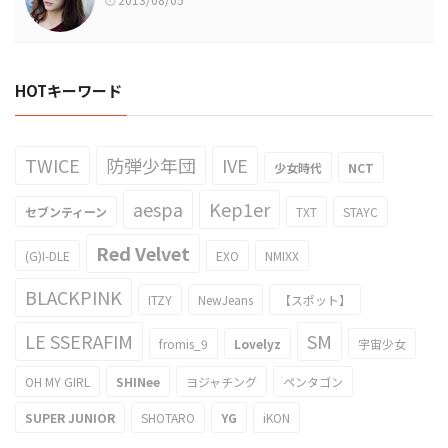
HOTキーワード
TWICE
防弾少年団
IVE
少女時代
NCT
aespa
Kep1er
セブンティーン
TXT
STAYC
Red Velvet
(G)I-DLE
EXO
NMIXX
BLACKPINK
ITZY
NewJeans
【スポット】
LE SSERAFIM
SM
fromis_9
Lovelyz
宇宙少女
OH MY GIRL
SHINee
ヨジャチング
ペンタゴン
SUPER JUNIOR
SHOTARO
YG
iKON