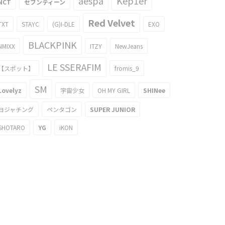
aespa
Kep1er
NCT
セブンティーン
Red Velvet
TXT
STAYC
(G)I-DLE
EXO
BLACKPINK
NMIXX
ITZY
NewJeans
LE SSERAFIM
【スポット】
fromis_9
SM
Lovelyz
宇宙少女
OH MY GIRL
SHINee
ヨジャチング
ペンタゴン
SUPER JUNIOR
SHOTARO
YG
iKON