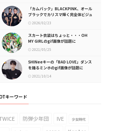
「カムバック」BLACKPINK、オール
ブラックでカリスマ輝く完全体ビジュ
アル
2026/02/23
スカート衣装はちょっと・・・OH
MY GIRLのgif画像が話題に
2021/05/25
SHINeeキーの「BAD LOVE」ダンス
を踊るミンホのgif画像が話題に
2021/10/14
OTキーワード
TWICE
防弾少年団
IVE
少女時代