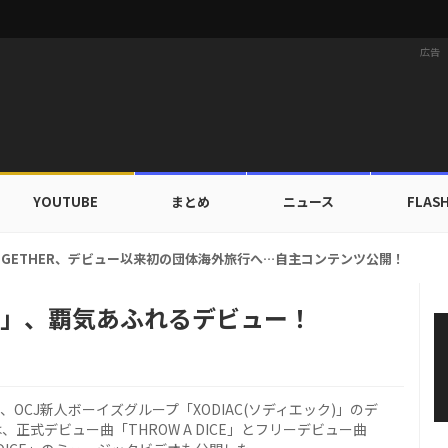
広告
YOUTUBE
まとめ
ニュース
FLAS
、ただ細いだけじゃない…「ゴム人間体重」？極限の減量法とは
AC」、覇気あふれるデビュー！
OCJ新人ボーイズグループ「XODIAC(ソディエック)」のデ
、正式デビュー曲「THROW A DICE」とフリーデビュー曲