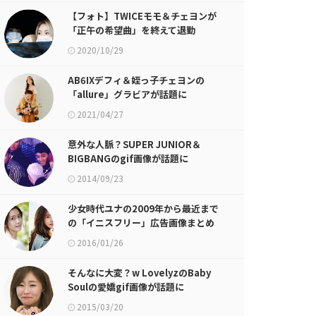
【フォト】TWICEモモ＆チェヨンが
「正午の希望曲」を終えて退勤
2020/10/29
AB6IXデフィ＆姪っ子チェヨンの
「allure」グラビアが話題に
2021/04/27
意外な人脈？SUPER JUNIOR＆
BIGBANGのgif画像が話題に
2014/09/23
少女時代ユナの2009年から最近まで
の「イニスフリー」広告画像まとめ
が話題に
2016/01/26
そんなに大変？w LovelyzのBaby
Soulの愛嬌gif画像が話題に
2015/03/20