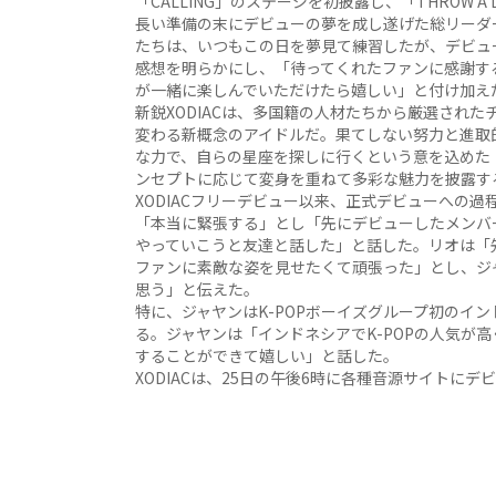
「CALLING」のステージを初披露し、「THROW 
長い準備の末にデビューの夢を成し遂げた総リーダ
たちは、いつもこの日を夢見て練習したが、デビュ
感想を明らかにし、「待ってくれたファンに感謝す
が一緒に楽しんでいただけたら嬉しい」と付け加え
新鋭XODIACは、多国籍の人材たちから厳選され
変わる新概念のアイドルだ。果てしない努力と進取
な力で、自らの星座を探しに行くという意を込めた「
ンセプトに応じて変身を重ねて多彩な魅力を披露す
XODIACフリーデビュー以来、正式デビューへの
「本当に緊張する」とし「先にデビューしたメンバ
やっていこうと友達と話した」と話した。リオは「
ファンに素敵な姿を見せたくて頑張った」とし、ジ
思う」と伝えた。
特に、ジャヤンはK-POPボーイズグループ初のイ
る。ジャヤンは「インドネシアでK-POPの人気が
することができて嬉しい」と話した。
XODIACは、25日の午後6時に各種音源サイトに