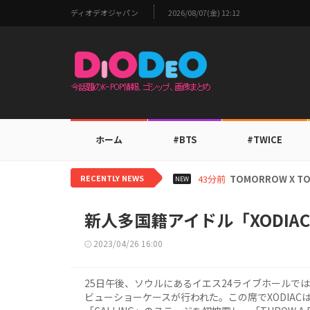
ディオデオジャパン
2026/08/07(金) 12:12
ホーム
#BTS
#TWICE
RECENTLY NEWS
19時間前
aespaカリナ
NEW
新人多国籍アイドル「XODI
2023/04/26 16:00
25日午後、ソウルにあるイエス24ライブホールでは、
ビューショーケースが行われた。この席でXODIACは