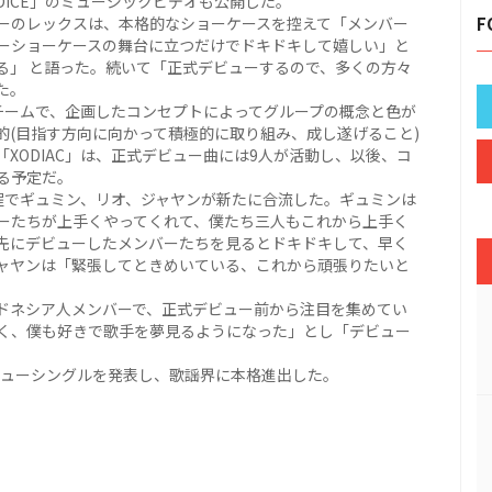
A DICE」のミュージックビデオも公開した。
ーのレックスは、本格的なショーケースを控えて「メンバー
F
ーショーケースの舞台に立つだけでドキドキして嬉しい」と
る」 と語った。続いて「正式デビューするので、多くの方々
た。
たチームで、企画したコンセプトによってグループの概念と色が
的(目指す方向に向かって積極的に取り組み、成し遂げること)
XODIAC」は、正式デビュー曲には9人が活動し、以後、コ
る予定だ。
過程でギュミン、リオ、ジャヤンが新たに合流した。ギュミンは
ーたちが上手くやってくれて、僕たち三人もこれから上手く
先にデビューしたメンバーたちを見るとドキドキして、早く
ャヤンは「緊張してときめいている、これから頑張りたいと
ンドネシア人メンバーで、正式デビュー前から注目を集めてい
高く、僕も好きで歌手を夢見るようになった」とし「デビュー
デビューシングルを発表し、歌謡界に本格進出した。