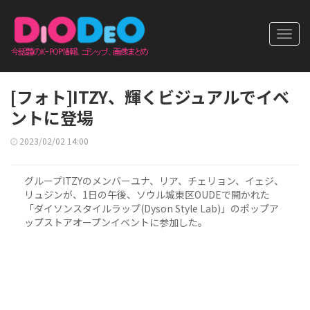
Toggl
navig
[フォト]ITZY、輝くビジュアルでイベ
ントに登場
2023/02/02 14:00
グループITZYのメンバーユナ、リア、チェリョン、イェジ、
リュジンが、1日の午後、ソウル城東区OUDEで開かれた
「ダイソンスタイルラップ(Dyson Style Lab)」のポップア
ップストアオープンイベントに参加した。