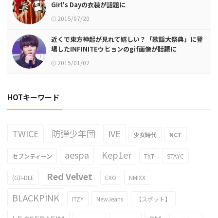
Girl's Dayの衣装が話題に
2015/07/20
近くで東方神起が見れて嬉しい？「歌謡大祭典」に登
場したINFINITEウヒョンのgif画像が話題に
2015/01/02
HOTキーワード
TWICE
防弾少年団
IVE
少女時代
NCT
aespa
Kep1er
セブンティーン
TXT
STAYC
Red Velvet
(G)I-DLE
EXO
NMIXX
BLACKPINK
ITZY
NewJeans
【スポット】