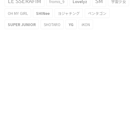
LE SSERAFIM
SM
fromis_9
Lovelyz
宇宙少女
OH MY GIRL
SHINee
ヨジャチング
ペンタゴン
SUPER JUNIOR
SHOTARO
YG
iKON