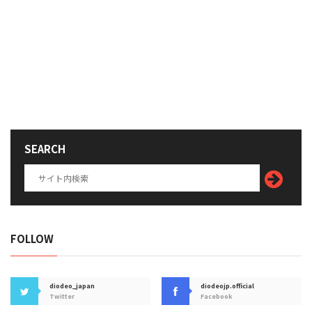
SEARCH
FOLLOW
diodeo_japan
diodeojp.official
Twitter
Facebook