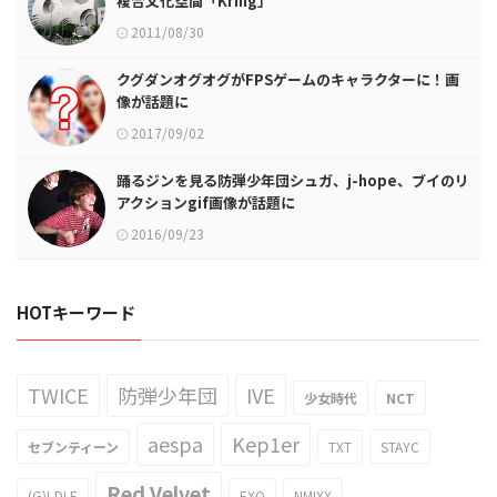
複合文化空間「Kring」
2011/08/30
クグダンオグオグがFPSゲームのキャラクターに！画
像が話題に
2017/09/02
踊るジンを見る防弾少年団シュガ、j-hope、ブイのリ
アクションgif画像が話題に
2016/09/23
HOTキーワード
TWICE
防弾少年団
IVE
少女時代
NCT
aespa
Kep1er
セブンティーン
TXT
STAYC
Red Velvet
(G)I-DLE
EXO
NMIXX