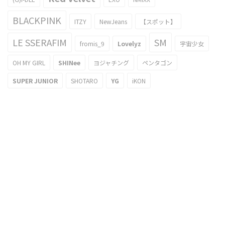
BLACKPINK
ITZY
NewJeans
【スポット】
LE SSERAFIM
SM
fromis_9
Lovelyz
宇宙少女
OH MY GIRL
SHINee
ヨジャチング
ペンタゴン
SUPER JUNIOR
SHOTARO
YG
iKON