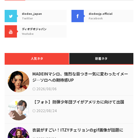
diodeo_japan
diodeojp.official
Twitter
Facebook
ディオデオジャパン
Youtube
人気ネタ
新着ネタ
MADEINマシロ、強烈な目つき一気に変わったイメー
ジ…ソロへの期待感UP
2026/08/06
【フォト】防弾少年団ブイがアメリカに向けて出国
2022/08/24
衣装がすごい！ITZYチェリョンのgif画像が話題に