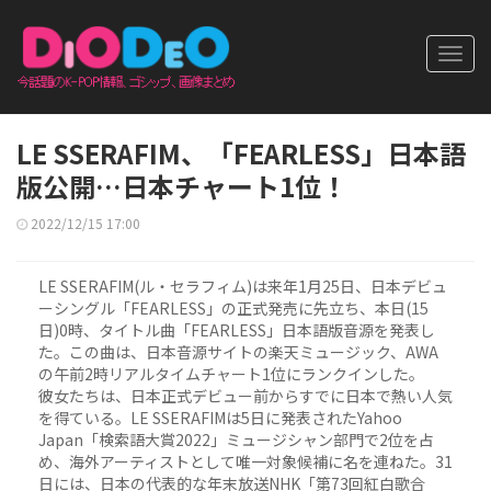
Toggl
navig
LE SSERAFIM、「FEARLESS」日本語
版公開…日本チャート1位！
2022/12/15 17:00
LE SSERAFIM(ル・セラフィム)は来年1月25日、日本デビュ
ーシングル「FEARLESS」の正式発売に先立ち、本日(15
日)0時、タイトル曲「FEARLESS」日本語版音源を発表し
た。この曲は、日本音源サイトの楽天ミュージック、AWA
の午前2時リアルタイムチャート1位にランクインした。
彼女たちは、日本正式デビュー前からすでに日本で熱い人気
を得ている。LE SSERAFIMは5日に発表されたYahoo
Japan「検索語大賞2022」ミュージシャン部門で2位を占
め、海外アーティストとして唯一対象候補に名を連ねた。31
日には、日本の代表的な年末放送NHK「第73回紅白歌合