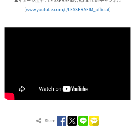
▲イメージ出所：LE SSERAFIM公式YouTubeチャンネル
（
www.youtube.com/c/LESSERAFIM_official
）
Share