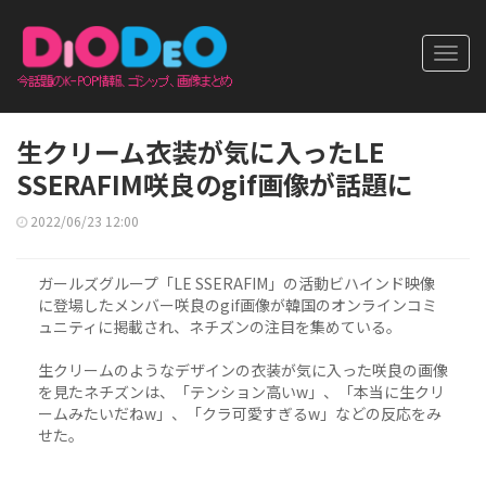
Toggl
navig
生クリーム衣装が気に入ったLE
SSERAFIM咲良のgif画像が話題に
2022/06/23 12:00
ガールズグループ「LE SSERAFIM」の活動ビハインド映像
に登場したメンバー咲良のgif画像が韓国のオンラインコミ
ュニティに掲載され、ネチズンの注目を集めている。
生クリームのようなデザインの衣装が気に入った咲良の画像
を見たネチズンは、「テンション高いw」、「本当に生クリ
ームみたいだねw」、「クラ可愛すぎるw」などの反応をみ
せた。