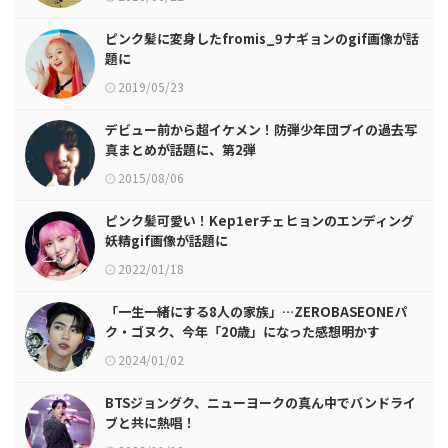
ピンク髪に変身したfromis_9ナギョンのgif画像が話
題に
2019/05/23
デビュー前から超イケメン！防弾少年団ブイの過去写
真まとめが話題に、第2弾
2015/08/06
ピンク髪可愛い！Kep1erチェヒョンのエンディング
妖精gif画像が話題に
2022/01/18
「一生一緒にする8人の家族」…ZEROBASEONEパ
ク・ゴヌク、今年「20歳」になった感想明かす
2024/01/02
BTSジョングク、ニューヨークの真ん中でバンドライ
ブと共に熱唱！