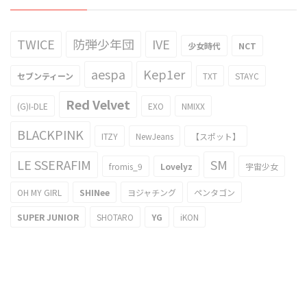
TWICE
防弾少年団
IVE
少女時代
NCT
aespa
Kep1er
セブンティーン
TXT
STAYC
Red Velvet
(G)I-DLE
EXO
NMIXX
BLACKPINK
ITZY
NewJeans
【スポット】
LE SSERAFIM
SM
fromis_9
Lovelyz
宇宙少女
OH MY GIRL
SHINee
ヨジャチング
ペンタゴン
SUPER JUNIOR
SHOTARO
YG
iKON