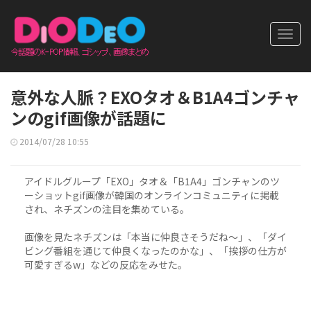
Toggl
navig
意外な人脈？EXOタオ＆B1A4ゴンチャ
ンのgif画像が話題に
2014/07/28 10:55
アイドルグループ「EXO」タオ＆「B1A4」ゴンチャンのツ
ーショットgif画像が韓国のオンラインコミュニティに掲載
され、ネチズンの注目を集めている。
画像を見たネチズンは「本当に仲良さそうだね～」、「ダイ
ビング番組を通じて仲良くなったのかな」、「挨拶の仕方が
可愛すぎるw」などの反応をみせた。