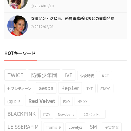
2024/01/10
女優ソン・ジヒョ、所属事務所代表との交際発覚
2012/02/01
HOTキーワード
TWICE
防弾少年団
IVE
少女時代
NCT
aespa
Kep1er
セブンティーン
TXT
STAYC
Red Velvet
(G)I-DLE
EXO
NMIXX
BLACKPINK
ITZY
NewJeans
【スポット】
LE SSERAFIM
SM
fromis_9
Lovelyz
宇宙少女