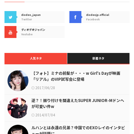
diodeo_japan
diodeojp.official
Twitter
Facebook
ディオデオジャパン
Youtube
人気ネタ
新着ネタ
【フォト】ミナの前髪が・・・w Girl's Dayが映画
「リアル」のVIP試写会に登場
2017/06/28
逆？！振り付けを間違えたSUPER JUNIOR-Mドンヘ
が可愛い件w
2014/07/04
ルハンとは永遠の兄弟？中国でのEXOレイのインタビ
ューが話題に