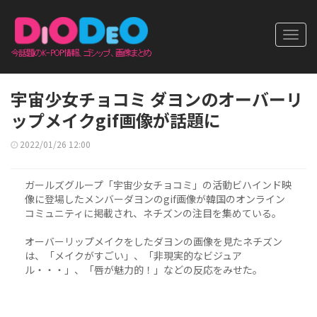
Toggl
navig
宇宙少女チョコミ ダヨンのオーバーリ
ップメイクgif画像が話題に
2022/01/26 12:00
ガールズグループ「宇宙少女チョコミ」の活動ビハインド映
像に登場したメンバーダヨンのgif画像が韓国のオンライン
コミュニティに掲載され、ネチズンの注目を集めている。
オーバーリップメイクをしたダヨンの画像を見たネチズン
は、「メイクがすごい」、「非現実的なビジュア
ル・・・」、「唇が魅力的！」などの反応をみせた。