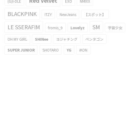
Red Velvet
(G)I-DLE
EXO
NMIXX
BLACKPINK
ITZY
NewJeans
【スポット】
LE SSERAFIM
SM
fromis_9
Lovelyz
宇宙少女
OH MY GIRL
SHINee
ヨジャチング
ペンタゴン
SUPER JUNIOR
SHOTARO
YG
iKON