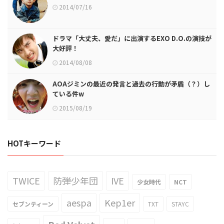
2014/07/16
ドラマ「大丈夫、愛だ」に出演するEXO D.O.の演技が
大好評！
2014/08/08
AOAジミンの最近の発言と過去の行動が矛盾（？）し
ている件w
2015/08/19
HOTキーワード
TWICE
防弾少年団
IVE
少女時代
NCT
aespa
Kep1er
セブンティーン
TXT
STAYC