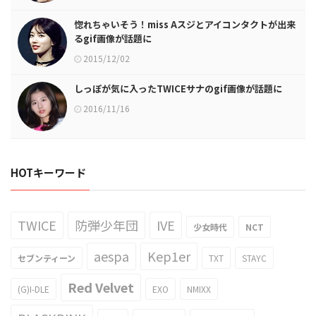
惚れちゃいそう！miss Aスジとアイコンタクトが出来
るgif画像が話題に
2015/12/02
しっぽが気に入ったTWICEサナのgif画像が話題に
2016/11/16
HOTキーワード
TWICE
防弾少年団
IVE
少女時代
NCT
aespa
Kep1er
セブンティーン
TXT
STAYC
Red Velvet
(G)I-DLE
EXO
NMIXX