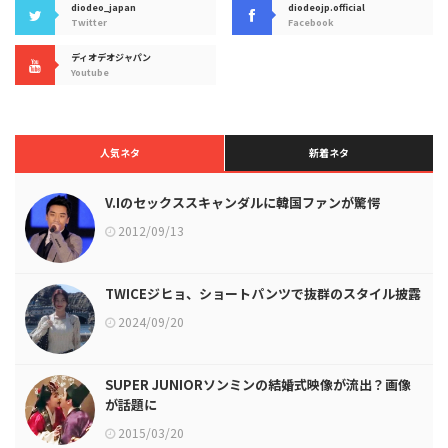
diodeo_japan
diodeojp.official
Twitter
Facebook
ディオデオジャパン
Youtube
人気ネタ
新着ネタ
V.Iのセックススキャンダルに韓国ファンが驚愕
2012/09/13
TWICEジヒョ、ショートパンツで抜群のスタイル披露
2024/09/20
SUPER JUNIORソンミンの結婚式映像が流出？画像
が話題に
2015/03/20