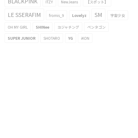
BLACKPINK
ITZY
NewJeans
【スポット】
LE SSERAFIM
SM
fromis_9
Lovelyz
宇宙少女
OH MY GIRL
SHINee
ヨジャチング
ペンタゴン
SUPER JUNIOR
SHOTARO
YG
iKON