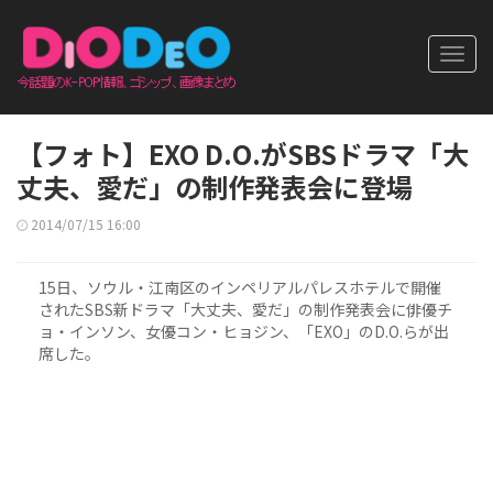
Toggl
navig
【フォト】EXO D.O.がSBSドラマ「大
丈夫、愛だ」の制作発表会に登場
2014/07/15 16:00
15日、ソウル・江南区のインペリアルパレスホテルで開催
されたSBS新ドラマ「大丈夫、愛だ」の制作発表会に俳優チ
ョ・インソン、女優コン・ヒョジン、「EXO」のD.O.らが出
席した。