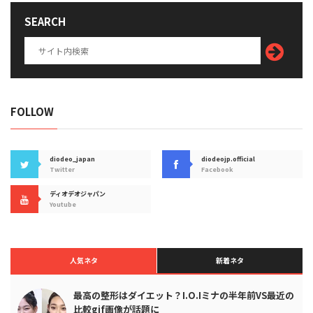
SEARCH
FOLLOW
diodeo_japan
diodeojp.official
Twitter
Facebook
ディオデオジャパン
Youtube
人気ネタ
新着ネタ
最高の整形はダイエット？I.O.Iミナの半年前VS最近の
比較gif画像が話題に