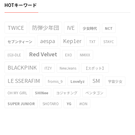
HOTキーワード
TWICE
防弾少年団
IVE
少女時代
NCT
aespa
Kep1er
セブンティーン
TXT
STAYC
Red Velvet
(G)I-DLE
EXO
NMIXX
BLACKPINK
ITZY
NewJeans
【スポット】
LE SSERAFIM
SM
fromis_9
Lovelyz
宇宙少女
OH MY GIRL
SHINee
ヨジャチング
ペンタゴン
SUPER JUNIOR
SHOTARO
YG
iKON