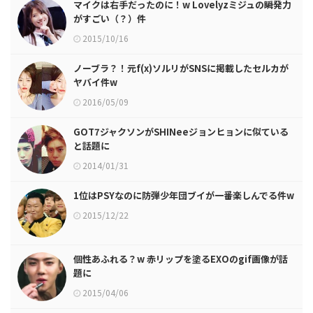
マイクは右手だったのに！w Lovelyzミジュの瞬発力
がすごい（？）件
2015/10/16
ノーブラ？！元f(x)ソルリがSNSに掲載したセルカが
ヤバイ件w
2016/05/09
GOT7ジャクソンがSHINeeジョンヒョンに似ている
と話題に
2014/01/31
1位はPSYなのに防弾少年団ブイが一番楽しんでる件w
2015/12/22
個性あふれる？w 赤リップを塗るEXOのgif画像が話
題に
2015/04/06