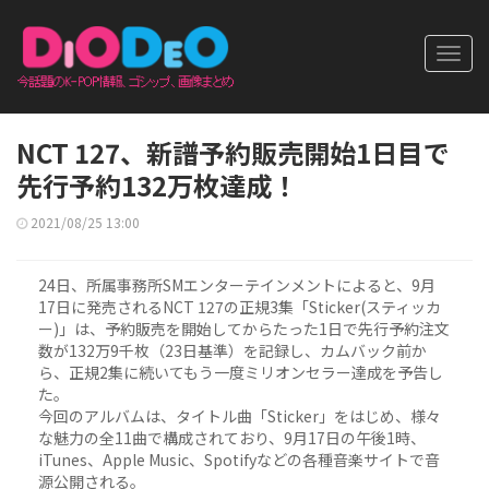
Toggl
navig
NCT 127、新譜予約販売開始1日目で
先行予約132万枚達成！
2021/08/25 13:00
24日、所属事務所SMエンターテインメントによると、9月
17日に発売されるNCT 127の正規3集「Sticker(スティッカ
ー)」は、予約販売を開始してからたった1日で先行予約注文
数が132万9千枚（23日基準）を記録し、カムバック前か
ら、正規2集に続いてもう一度ミリオンセラー達成を予告し
た。
今回のアルバムは、タイトル曲「Sticker」をはじめ、様々
な魅力の全11曲で構成されており、9月17日の午後1時、
iTunes、Apple Music、Spotifyなどの各種音楽サイトで音
源公開される。