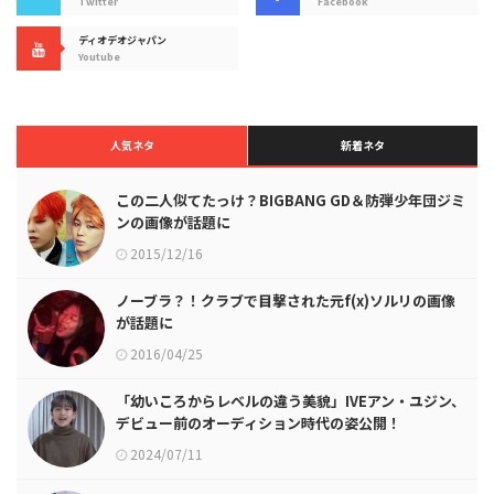
Twitter
Facebook
ディオデオジャパン
Youtube
人気ネタ
新着ネタ
この二人似てたっけ？BIGBANG GD＆防弾少年団ジミ
ンの画像が話題に
2015/12/16
ノーブラ？！クラブで目撃された元f(x)ソルリの画像
が話題に
2016/04/25
「幼いころからレベルの違う美貌」IVEアン・ユジン、
デビュー前のオーディション時代の姿公開！
2024/07/11