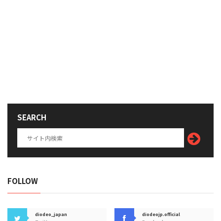
SEARCH
FOLLOW
diodeo_japan
diodeojp.official