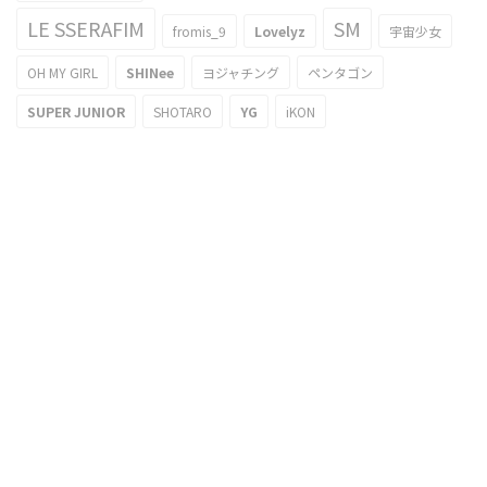
LE SSERAFIM
SM
fromis_9
Lovelyz
宇宙少女
OH MY GIRL
SHINee
ヨジャチング
ペンタゴン
SUPER JUNIOR
SHOTARO
YG
iKON