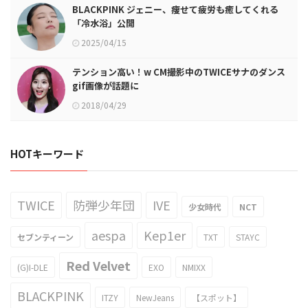
BLACKPINK ジェニー、痩せて疲労も癒してくれる
「冷水浴」公開
2025/04/15
テンション高い！w CM撮影中のTWICEサナのダンス
gif画像が話題に
2018/04/29
HOTキーワード
TWICE
防弾少年団
IVE
少女時代
NCT
aespa
Kep1er
セブンティーン
TXT
STAYC
Red Velvet
(G)I-DLE
EXO
NMIXX
BLACKPINK
ITZY
NewJeans
【スポット】