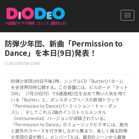
Toggl
navig
防弾少年団、新曲「Permission to
Dance」を本日(9日)発表！
2021/07/09 13:00
防弾少年団は9日午後1時、シングルCD「Butter(バター)」
を全世界同時公開する。この音盤には、ビルボード「ホット
100」（7月10日付）で6週連続1位を占めて熱い人気を得て
いる「Butter」と、ダンスポップベースの新規トラック
「Permission to Dance(パーミッション・トゥ・ダン
ス)」、そしてこれら2曲のインストゥルメンタル
（Instrumental）バージョンが収録されている。
「Permission to Dance」のミュージックビデオには、屋内
と屋外のスペースを行き来しながら集まり、楽しく踊る防弾
少年団の姿が続く。メンバー7人は、最初のシーンから最後