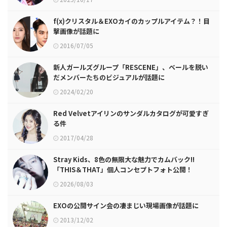
f(x)クリスタル＆EXOカイのカップルアイテム？！目
撃画像が話題に
2016/07/05
新人ガールズグループ「RESCENE」、ベールを脱い
だメンバーたちのビジュアルが話題に
2024/02/20
Red Velvetアイリンのサンダルカタログが可愛すぎ
る件
2017/04/28
Stray Kids、8色の無限大な魅力でカムバック!!
「THIS＆THAT」個人コンセプトフォト公開！
2026/08/03
EXOの公開サイン会の凄まじい現場画像が話題に
2013/12/02