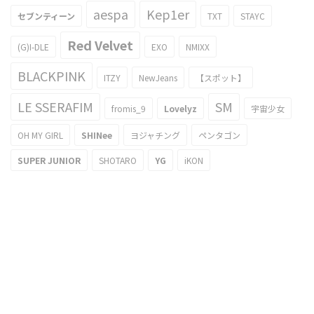
aespa
Kep1er
セブンティーン
TXT
STAYC
Red Velvet
(G)I-DLE
EXO
NMIXX
BLACKPINK
ITZY
NewJeans
【スポット】
LE SSERAFIM
SM
fromis_9
Lovelyz
宇宙少女
OH MY GIRL
SHINee
ヨジャチング
ペンタゴン
SUPER JUNIOR
SHOTARO
YG
iKON