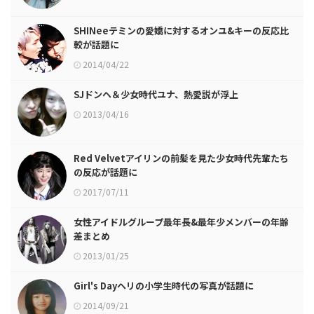
SHINeeテミンの愛嬌に対するオンユ&キーの反応比
較が話題に
2014/04/22
SJドンヘ＆少女時代ユナ、熱愛説が浮上
2013/04/16
Red Velvetアイリンの前髪を見た少女時代先輩たち
の反応が話題に
2017/07/11
女性アイドルグループ最年長&最年少メンバーの年齢
差まとめ
2013/01/25
Girl's Dayヘリの小学生時代の写真が話題に
2014/09/21