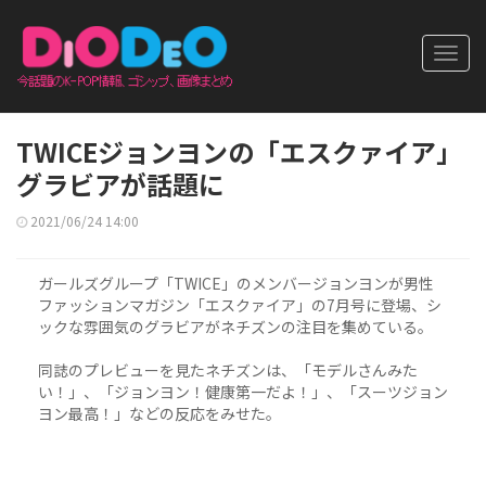
Toggl
navig
TWICEジョンヨンの「エスクァイア」
グラビアが話題に
2021/06/24 14:00
ガールズグループ「TWICE」のメンバージョンヨンが男性
ファッションマガジン「エスクァイア」の7月号に登場、シ
ックな雰囲気のグラビアがネチズンの注目を集めている。
同誌のプレビューを見たネチズンは、「モデルさんみた
い！」、「ジョンヨン！健康第一だよ！」、「スーツジョン
ヨン最高！」などの反応をみせた。