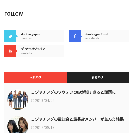
FOLLOW
diodeo_japan
diodeojp.official
Twitter
Facebook
ディオデオジャパン
Youtube
人気ネタ
新着ネタ
ヨジャチングのソウォンの脚が細すぎると話題に
2018/04/26
ヨジャチングの最短身と最長身メンバーが並んだ結果
2017/09/19