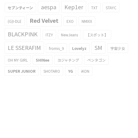
aespa
Kep1er
セブンティーン
TXT
STAYC
Red Velvet
(G)I-DLE
EXO
NMIXX
BLACKPINK
ITZY
NewJeans
【スポット】
LE SSERAFIM
SM
fromis_9
Lovelyz
宇宙少女
OH MY GIRL
SHINee
ヨジャチング
ペンタゴン
SUPER JUNIOR
SHOTARO
YG
iKON