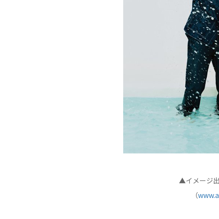
▲イメージ
（
www.a