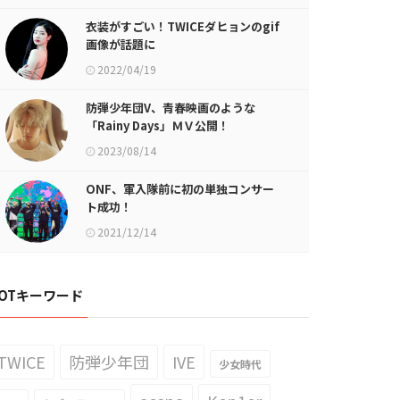
衣装がすごい！TWICEダヒョンのgif
画像が話題に
2022/04/19
防弾少年団V、青春映画のような
「Rainy Days」ＭＶ公開！
2023/08/14
ONF、軍入隊前に初の単独コンサー
ト成功！
2021/12/14
OTキーワード
TWICE
防弾少年団
IVE
少女時代