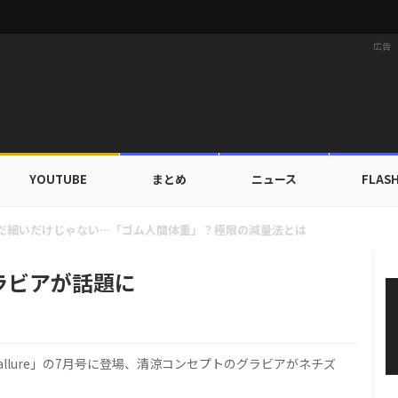
広告
YOUTUBE
まとめ
ニュース
FLAS
族にワールドツアーの旅行費用全額サポート！22カ国・64都市以上
グラビアが話題に
lure」の7月号に登場、清涼コンセプトのグラビアがネチズ