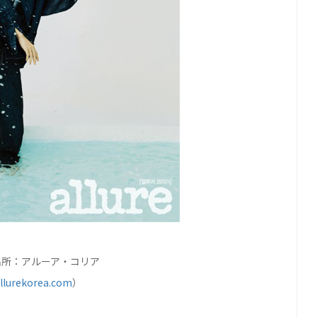
出所：アルーア・コリア
llurekorea.com
）