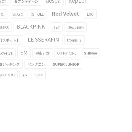
aespa
Kep1er
NCT
セブンティーン
Red Velvet
TXT
STAYC
(G)I-DLE
EXO
BLACKPINK
NMIXX
ITZY
NewJeans
LE SSERAFIM
【スポット】
fromis_9
SM
Lovelyz
宇宙少女
OH MY GIRL
SHINee
ヨジャチング
ペンタゴン
SUPER JUNIOR
SHOTARO
YG
iKON