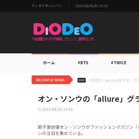
ディオデオジャパン
2026/08/06(木) 20:55
ホーム
#BTS
#TWICE
RECENTLY NEWS
6時間前
TWICEモモ、家
NEW
オン・ソンウの「allure」
2021/06/23 15:00
歌手兼俳優オン・ソンウがファッションマガジン「al
ンの注目を集めている。