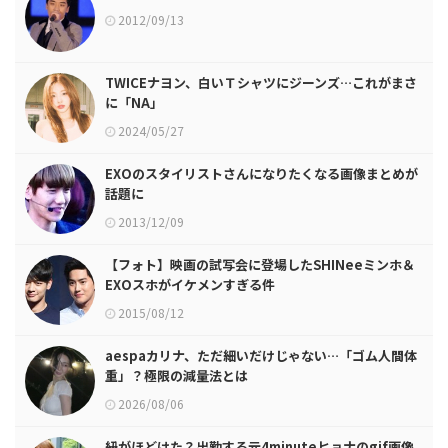
2012/09/13
TWICEナヨン、白いＴシャツにジーンズ…これがまさ
に「NA」
2024/05/27
EXOのスタイリストさんになりたくなる画像まとめが
話題に
2013/12/09
【フォト】映画の試写会に登場したSHINeeミンホ＆
EXOスホがイケメンすぎる件
2015/08/12
aespaカリナ、ただ細いだけじゃない…「ゴム人間体
重」？極限の減量法とは
2026/08/06
紐がほどけた？出勤する元4minuteヒョナのgif画像