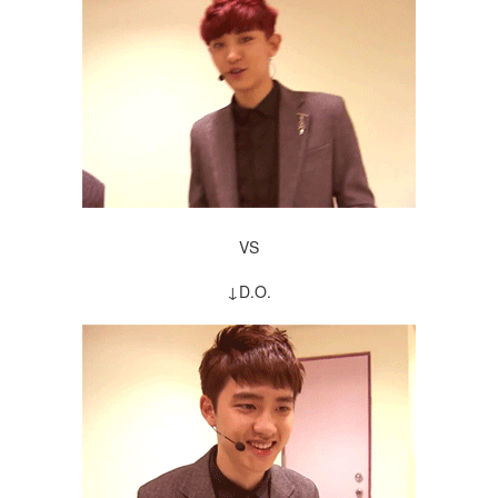
VS
↓D.O.