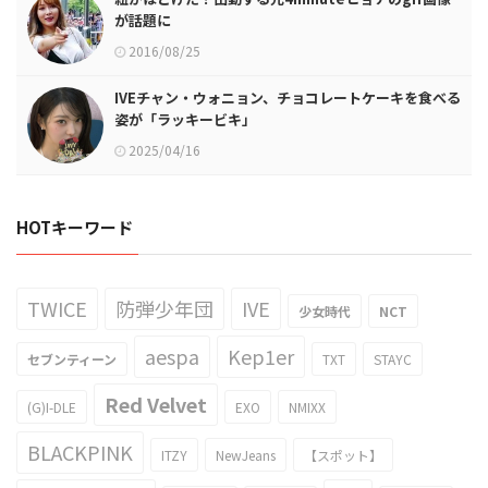
が話題に
2016/08/25
IVEチャン・ウォニョン、チョコレートケーキを食べる
姿が「ラッキービキ」
2025/04/16
HOTキーワード
TWICE
防弾少年団
IVE
少女時代
NCT
aespa
Kep1er
セブンティーン
TXT
STAYC
Red Velvet
(G)I-DLE
EXO
NMIXX
BLACKPINK
ITZY
NewJeans
【スポット】