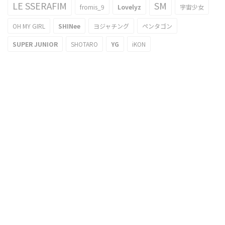
LE SSERAFIM
SM
fromis_9
Lovelyz
宇宙少女
OH MY GIRL
SHINee
ヨジャチング
ペンタゴン
SUPER JUNIOR
SHOTARO
YG
iKON