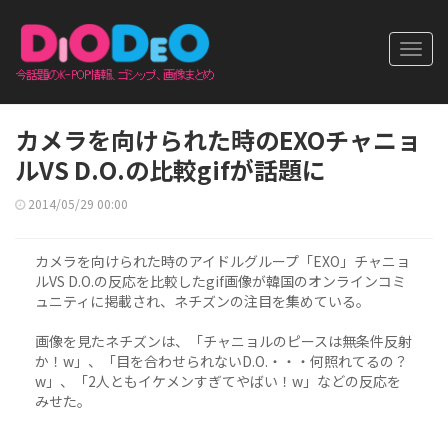
Toggl
navig
カメラを向けられた時のEXOチャニョ
ルVS D.O.の比較gifが話題に
2014/05/29 00:00
カメラを向けられた時のアイドルグループ「EXO」チャニョ
ルVS D.O.の反応を比較したgif画像が韓国のオンラインコミ
ュニティに掲載され、ネチズンの注目を集めている。
画像を見たネチズンは、「チャニョルのピースは無条件反射
か！w」、「目を合わせられないD.O.・・・何照れてるの？
w」、「2人ともイケメンすぎてやばい！w」などの反応を
みせた。