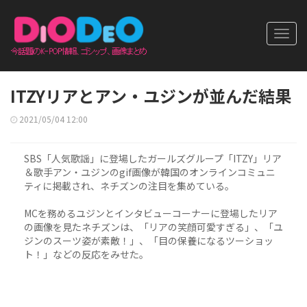
Toggl
navig
ITZYリアとアン・ユジンが並んだ結果
2021/05/04 12:00
SBS「人気歌謡」に登場したガールズグループ「ITZY」リア
＆歌手アン・ユジンのgif画像が韓国のオンラインコミュニ
ティに掲載され、ネチズンの注目を集めている。
MCを務めるユジンとインタビューコーナーに登場したリア
の画像を見たネチズンは、「リアの笑顔可愛すぎる」、「ユ
ジンのスーツ姿が素敵！」、「目の保養になるツーショッ
ト！」などの反応をみせた。