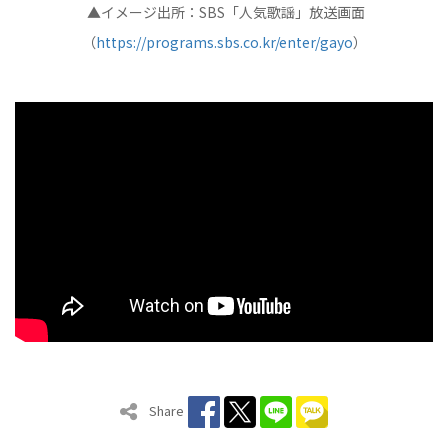
▲イメージ出所：SBS「人気歌謡」放送画面
（
https://programs.sbs.co.kr/enter/gayo
）
Share