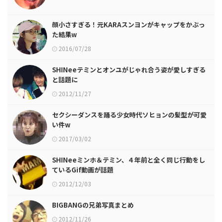
顔小さすぎる！元KARAスンヨンがキャップをかぶっ
た結果w
2016/07/28
SHINeeテミンとオンユがじゃれ合う姿が愛しすぎる
と話題に
2012/11/27
セクシーダンスを踊る少女時代ソヒョンの髪型が可愛
い件w
2017/03/02
SHINeeミンホ＆テミン、４年前と全く同じ行動をし
ているGif動画が話題
2012/12/03
BIGBANGの兄弟写真まとめ
2012/11/26