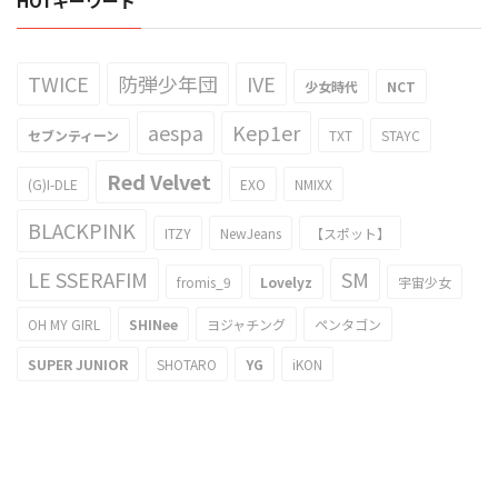
HOTキーワード
TWICE
防弾少年団
IVE
少女時代
NCT
aespa
Kep1er
セブンティーン
TXT
STAYC
Red Velvet
(G)I-DLE
EXO
NMIXX
BLACKPINK
ITZY
NewJeans
【スポット】
LE SSERAFIM
SM
fromis_9
Lovelyz
宇宙少女
OH MY GIRL
SHINee
ヨジャチング
ペンタゴン
SUPER JUNIOR
SHOTARO
YG
iKON