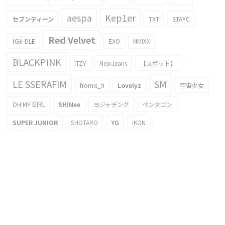
aespa
Kep1er
セブンティーン
TXT
STAYC
Red Velvet
(G)I-DLE
EXO
NMIXX
BLACKPINK
ITZY
NewJeans
【スポット】
LE SSERAFIM
SM
fromis_9
Lovelyz
宇宙少女
OH MY GIRL
SHINee
ヨジャチング
ペンタゴン
SUPER JUNIOR
SHOTARO
YG
iKON