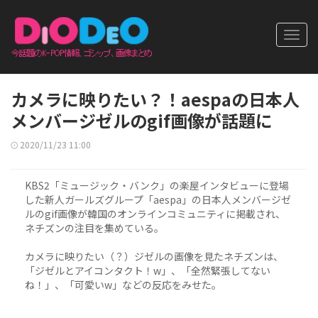
Toggl
navig
カメラに映りたい？！aespaの日本人
メンバージゼルのgif画像が話題に
2020/11/23 11:00
KBS2「ミュージック・バンク」の楽屋インタビューに登場
した新人ガールズグループ「aespa」の日本人メンバージゼ
ルのgif画像が韓国のオンラインコミュニティに掲載され、
ネチズンの注目を集めている。
カメラに映りたい（？）ジゼルの画像を見たネチズンは、
「ジゼルとアイコンタクト！w」、「全然緊張してない
ね！」、「可愛いw」などの反応をみせた。