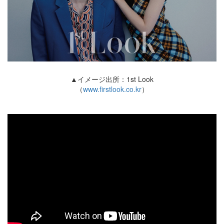
▲イメージ出所：1st Look
（
www.firstlook.co.kr
）