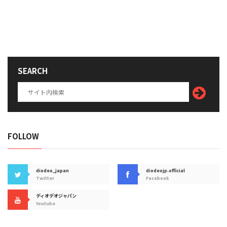
SEARCH
FOLLOW
diodeo_japan
diodeojp.official
Twitter
Facebook
ディオデオジャパン
Youtube