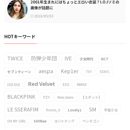
2001年生まれにはちょっとエロい衣装？I.O.Iソミの
画像が話題に
2016/05/03
HOTキーワード
TWICE
防弾少年団
IVE
少女時代
NCT
aespa
Kep1er
セブンティーン
TXT
STAYC
Red Velvet
(G)I-DLE
EXO
NMIXX
BLACKPINK
ITZY
NewJeans
【スポット】
LE SSERAFIM
SM
fromis_9
Lovelyz
宇宙少女
OH MY GIRL
SHINee
ヨジャチング
ペンタゴン