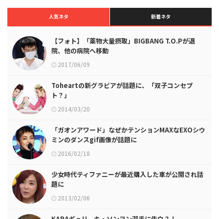
人気ネタ
新着ネタ
【フォト】「薬物大量摂取」BIGBANG T.O.Pが退
院、他の病院へ移動
2017/06/09
Toheartの新グラビアが話題に、「双子コンセプ
ト？」
2014/03/20
「ガオンアワード」なぜかテンションMAXなEXOシウ
ミンのダンスgif画像が話題に
2016/02/18
少女時代ティファニーが最近購入した車が公開され話
題に
2013/02/06
KARAギュリ、キ・ソンヨン選手に告白？！