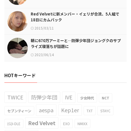
Red Velvetに新メンバー・イェリが合流、5人組で
18日にカムバック
2015/03/11
朝に670万アーミーと…防弾少年団ジョングクのサプ
ライズ寝落ちが話題に
2023/06/14
HOTキーワード
TWICE
防弾少年団
IVE
少女時代
NCT
aespa
Kep1er
セブンティーン
TXT
STAYC
Red Velvet
(G)I-DLE
EXO
NMIXX