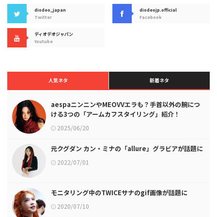
diodeo_japan
diodeojp.official
Twitter
Facebook
ディオデオジャパン
Youtube
人気ネタ
新着ネタ
aespaニンニンやMEOVVエラも？手首以外の腕につ
ける3つの「アームカフスタイリング」紹介！
2025/06/20
元クグダン カン・ミナの「allure」グラビアが話題に
2022/07/01
モニタリング中のTWICEサナのgif画像が話題に
2020/07/10