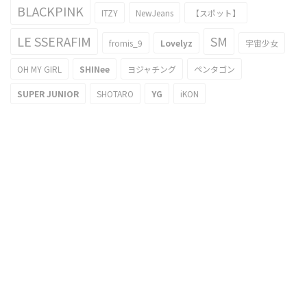
BLACKPINK
ITZY
NewJeans
【スポット】
LE SSERAFIM
SM
fromis_9
Lovelyz
宇宙少女
OH MY GIRL
SHINee
ヨジャチング
ペンタゴン
SUPER JUNIOR
SHOTARO
YG
iKON