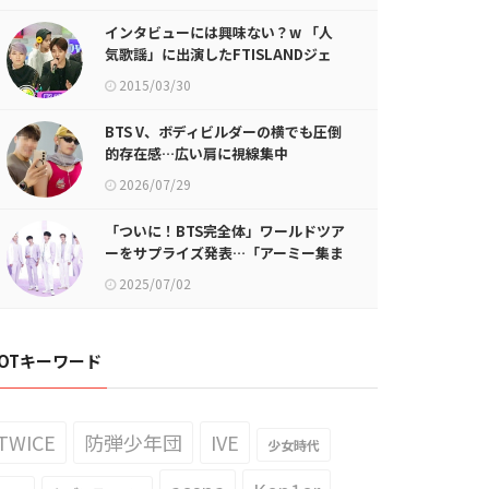
インタビューには興味ない？w 「人
気歌謡」に出演したFTISLANDジェ
ジンのgif画像が話題に
2015/03/30
BTS V、ボディビルダーの横でも圧倒
的存在感…広い肩に視線集中
2026/07/29
「ついに！BTS完全体」ワールドツア
ーをサプライズ発表…「アーミー集ま
れ！」
2025/07/02
OTキーワード
TWICE
防弾少年団
IVE
少女時代