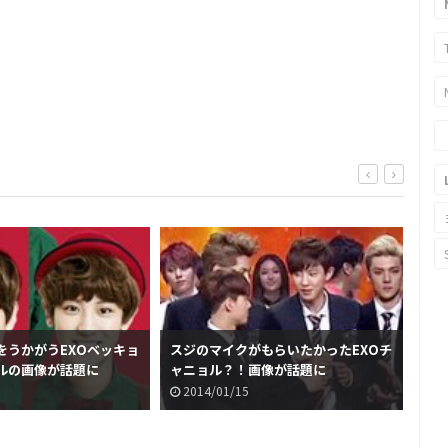
をうかがうEXOベッキョ
スジのマイクがもらいたかったEXOチ
メ
ルの画像が話題に
ャニョル？！画像が話題に
たE
2014/01/15
2