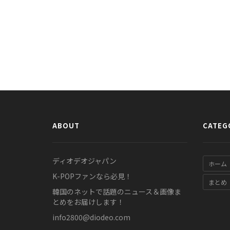
ABOUT
CATEG
ディオデオジャパン
ホーム
K-POPファンなら必見！
まとめ
韓国のネットで話題のニュース＆画像ま
とめをお届けします！
info2800@diodeo.com