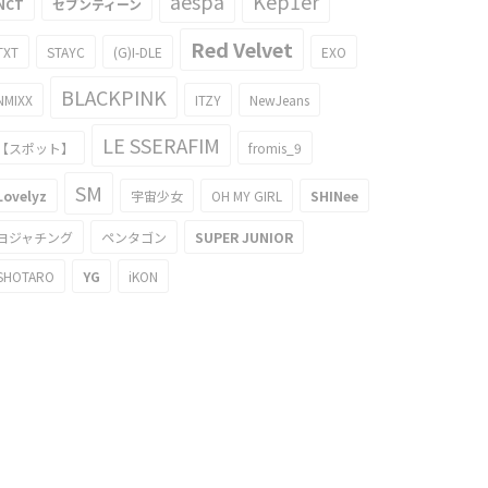
aespa
Kep1er
NCT
セブンティーン
Red Velvet
TXT
STAYC
(G)I-DLE
EXO
BLACKPINK
NMIXX
ITZY
NewJeans
LE SSERAFIM
【スポット】
fromis_9
SM
Lovelyz
宇宙少女
OH MY GIRL
SHINee
ヨジャチング
ペンタゴン
SUPER JUNIOR
SHOTARO
YG
iKON
ンバーからのプレゼントを身につけ
XOチャニョルが可愛すぎる件
013/12/13