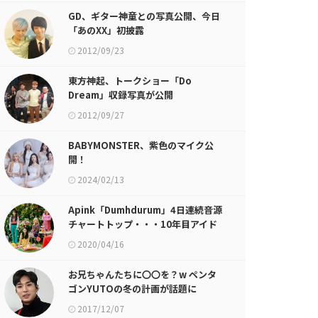
GD、ギター神童との写真公開、今日
「あのXX」初披露
2012/09/23
東方神起、トークショー「Do
Dream」収録写真が公開
2012/09/27
BABYMONSTER、紫色のマイク公
開！
2024/02/13
Apink「Dumhdurum」4日連続音源
チャートトップ・・・10年目アイド
ルの底力
2020/04/16
お兄ちゃんたちに〇〇を？w ペンタ
ゴンYUTOの冬の計画が話題に
2017/12/07