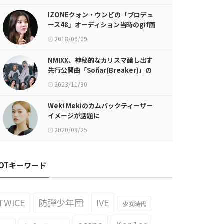
IZONEクォン・ウンビの「プロデュ
ース48」オーディション当時のgif画
像が話題に
2018/09/09
NMIXX、神秘的なカリスマ醸し出す
先行公開曲「Soñar(Breaker)」の
コンセプトフォト初公開
2023/11/30
Weki Mekiのカムバックティーザー
イメージが話題に
2020/09/25
OTキーワード
TWICE
防弾少年団
IVE
少女時代