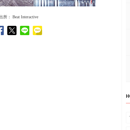
出所：
Beat Interactive
H