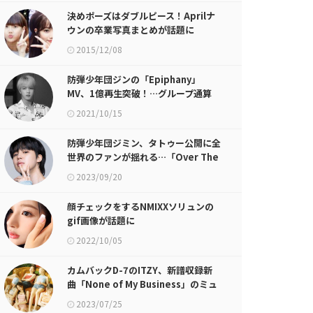
決めポーズはダブルピース！Aprilナ
ウンの卒業写真まとめが話題に
2015/12/08
防弾少年団ジンの「Epiphany」
MV、1億再生突破！…グループ通算
35回目の1億再生
2021/10/15
防弾少年団ジミン、タトゥー公開に全
世界のファンが揺れる…「Over The
Moon」海外メディアも集中的に取り
2023/09/20
扱う
顔チェックをするNMIXXソリュンの
gif画像が話題に
2022/10/05
カムバックD-7のITZY、新譜収録新
曲「None of My Business」のミュ
ージックビデオ初公開
2023/07/25