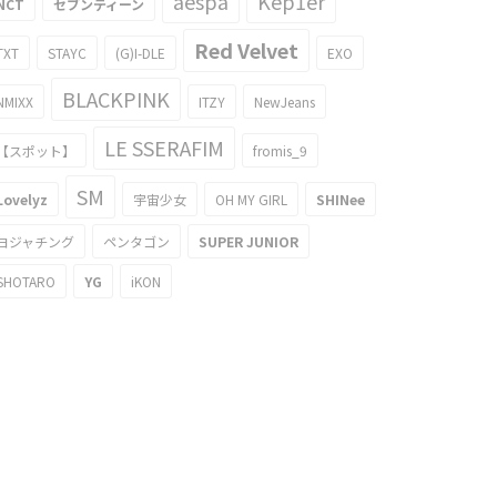
aespa
Kep1er
NCT
セブンティーン
Red Velvet
TXT
STAYC
(G)I-DLE
EXO
BLACKPINK
NMIXX
ITZY
NewJeans
LE SSERAFIM
【スポット】
fromis_9
SM
Lovelyz
宇宙少女
OH MY GIRL
SHINee
ヨジャチング
ペンタゴン
SUPER JUNIOR
SHOTARO
YG
iKON