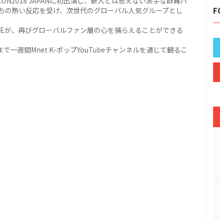
CON2018 JAPANに初出演し、新人とは思えない派手な群舞パ
ちの熱い反応を受け、次世代のグローバル人気グループとし
F
C.Eが、再びグローバルファン層の心を捕らえることができる
26日まで一週間Mnet K-ポップYouTubeチャンネルを通じて観るこ