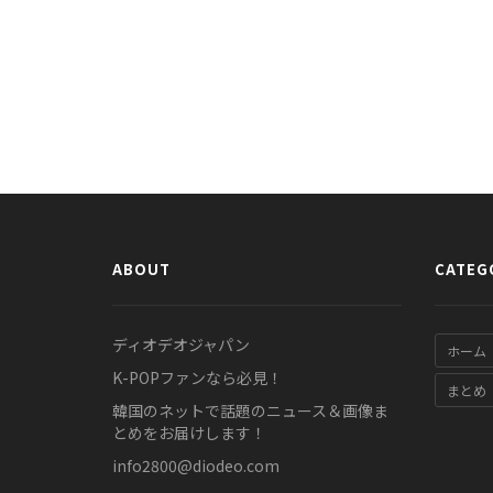
ABOUT
CATEG
ディオデオジャパン
ホーム
K-POPファンなら必見！
まとめ
韓国のネットで話題のニュース＆画像ま
とめをお届けします！
info2800@diodeo.com