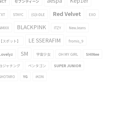
aespa
Kep1er
NCT
セブンティーン
Red Velvet
TXT
STAYC
(G)I-DLE
EXO
BLACKPINK
NMIXX
ITZY
NewJeans
LE SSERAFIM
【スポット】
fromis_9
SM
Lovelyz
宇宙少女
OH MY GIRL
SHINee
ヨジャチング
ペンタゴン
SUPER JUNIOR
SHOTARO
YG
iKON