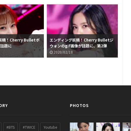
！Cherry Bulletボ
エンディング妖精！Cherry Bulletジ
【フ
が話題に
ウォンのgif画像が話題に、第2弾
Bu
催
2020/02/18
2
ORY
PHOTOS
#BTS
#TWICE
Youtube