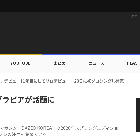
広告
YOUTUBE
まとめ
ニュース
FLAS
ルドカップ出入証を公開…証明写真でも完璧なビジュアル！
ED」グラビアが話題に
ンマガジン「DAZED KOREA」の2020年スプリングエディショ
ズンの注目を集めている。