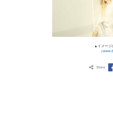
▲イメージ出
（
www.d
Share