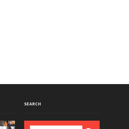
ォト】「Hands Up」Cherry
【フォト】「LOVE ADVENTURE」
lletがカムバックショーケースを開
Cherry Bulletがカムバックショーケ
ースを開催
020/02/11
2019/05/22
SEARCH