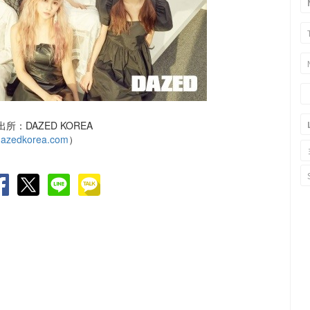
所：DAZED KOREA
azedkorea.com
）