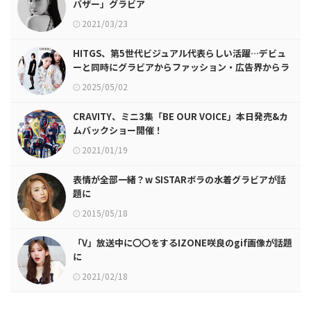
バザー」グラビア
2021/03/23
HITGS、第5世代ビジュアル代表らしい活躍…デビュ
ーと同時にグラビアからファッション・広告界からラ
ブコール殺到
2025/05/02
CRAVITY、ミニ3集「BE OUR VOICE」本日発売&カ
ムバックショー開催！
2021/01/19
表情が全部一緒？w SISTARボラの水着グラビアが話
題に
2015/05/18
「V」放送中に〇〇をするIZONE咲良のgif画像が話題
に
2021/02/18