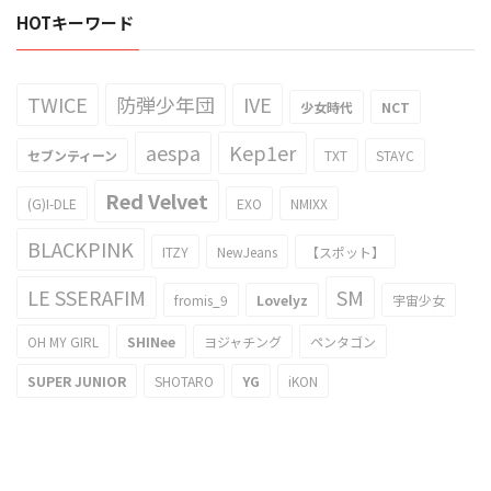
HOTキーワード
TWICE
防弾少年団
IVE
少女時代
NCT
aespa
Kep1er
セブンティーン
TXT
STAYC
Red Velvet
(G)I-DLE
EXO
NMIXX
BLACKPINK
ITZY
NewJeans
【スポット】
LE SSERAFIM
SM
fromis_9
Lovelyz
宇宙少女
OH MY GIRL
SHINee
ヨジャチング
ペンタゴン
SUPER JUNIOR
SHOTARO
YG
iKON