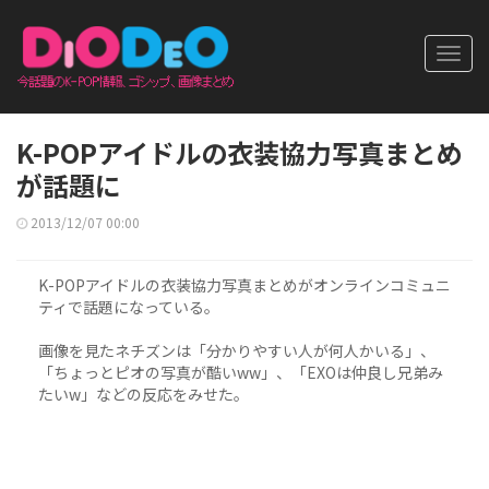
Toggl
navig
K-POPアイドルの衣装協力写真まとめ
が話題に
2013/12/07 00:00
K-POPアイドルの衣装協力写真まとめがオンラインコミュニ
ティで話題になっている。
画像を見たネチズンは「分かりやすい人が何人かいる」、
「ちょっとピオの写真が酷いww」、「EXOは仲良し兄弟み
たいw」などの反応をみせた。