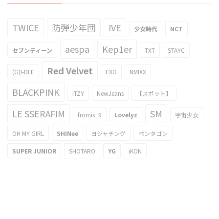
TWICE
防弾少年団
IVE
少女時代
NCT
aespa
Kep1er
セブンティーン
TXT
STAYC
Red Velvet
(G)I-DLE
EXO
NMIXX
BLACKPINK
ITZY
NewJeans
【スポット】
LE SSERAFIM
SM
fromis_9
Lovelyz
宇宙少女
OH MY GIRL
SHINee
ヨジャチング
ペンタゴン
SUPER JUNIOR
SHOTARO
YG
iKON