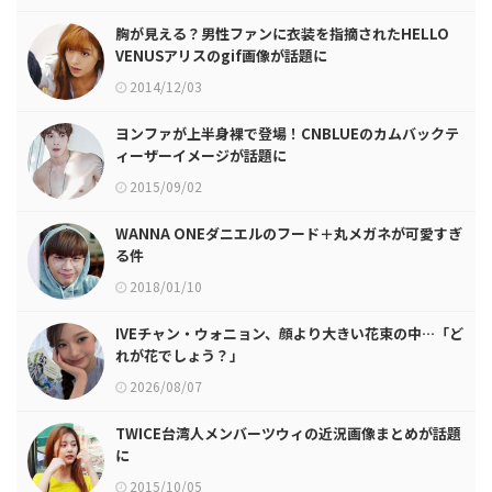
胸が見える？男性ファンに衣装を指摘されたHELLO
VENUSアリスのgif画像が話題に
2014/12/03
ヨンファが上半身裸で登場！CNBLUEのカムバックテ
ィーザーイメージが話題に
2015/09/02
WANNA ONEダニエルのフード＋丸メガネが可愛すぎ
る件
2018/01/10
IVEチャン・ウォニョン、顔より大きい花束の中…「ど
れが花でしょう？」
2026/08/07
TWICE台湾人メンバーツウィの近況画像まとめが話題
に
2015/10/05