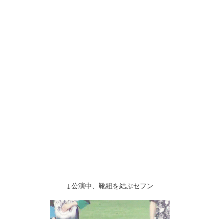
↓公演中、靴紐を結ぶセフン