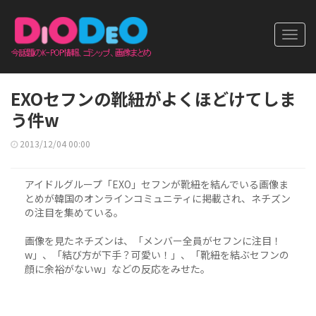
Toggl
navig
EXOセフンの靴紐がよくほどけてしま
う件w
2013/12/04 00:00
アイドルグループ「EXO」セフンが靴紐を結んでいる画像ま
とめが韓国のオンラインコミュニティに掲載され、ネチズン
の注目を集めている。
画像を見たネチズンは、「メンバー全員がセフンに注目！
w」、「結び方が下手？可愛い！」、「靴紐を結ぶセフンの
顔に余裕がないw」などの反応をみせた。