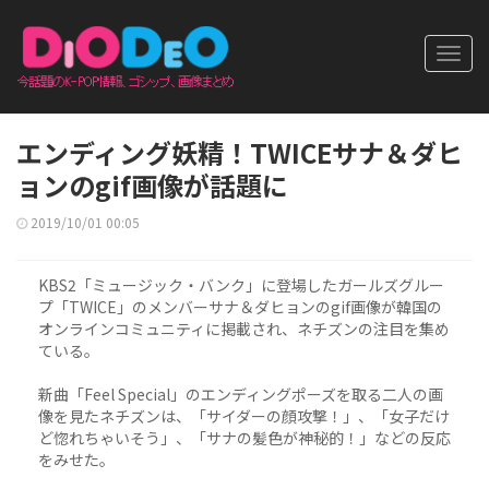
Toggl
navig
エンディング妖精！TWICEサナ＆ダヒ
ョンのgif画像が話題に
2019/10/01 00:05
KBS2「ミュージック・バンク」に登場したガールズグルー
プ「TWICE」のメンバーサナ＆ダヒョンのgif画像が韓国の
オンラインコミュニティに掲載され、ネチズンの注目を集め
ている。
新曲「Feel Special」のエンディングポーズを取る二人の画
像を見たネチズンは、「サイダーの顔攻撃！」、「女子だけ
ど惚れちゃいそう」、「サナの髪色が神秘的！」などの反応
をみせた。