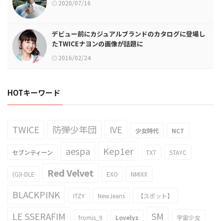
2020/07/16
デビュー前にカジュアルブランドのカタログに登場し
たTWICEナヨンの画像が話題に
2016/02/24
HOTキーワード
TWICE
防弾少年団
IVE
少女時代
NCT
aespa
Kep1er
セブンティーン
TXT
STAYC
Red Velvet
(G)I-DLE
EXO
NMIXX
BLACKPINK
ITZY
NewJeans
【スポット】
LE SSERAFIM
SM
fromis_9
Lovelyz
宇宙少女