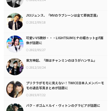
JYJジュンス、「MVのラブシーンは全て即興芝居」
2012/09/18
可愛いVS微妙・・・LIGHTSUMヒナの姫カットgif画
像が話題に
2022/05/27
東方神起、「顔はチャンミンのほうがハンサム」
2012/10/24
プリクラがモモに見えない！TWICE日本人メンバーモ
モの過去写真まとめが話題に
2015/07/22
パク・ボゴム×ルイ・ヴィトンのグラビアが話題に