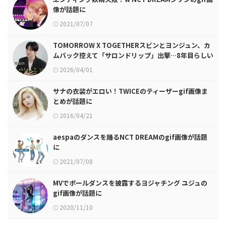
像が話題に
2021/07/07
TOMORROW X TOGETHERスビンとヨンジュン、カ
ムバック控えて「サロンドリップ」出撃…8年目らしい
絆の深い呼吸に注目
2026/04/01
サナの衣装がエロい！TWICEのティーザーgif画像ま
とめが話題に
2016/04/21
aespaのダンスを踊るNCT DREAMのgif画像が話題
に
2021/07/08
MVでポールダンスを披露するヨジャチング ユジュの
gif画像が話題に
2020/11/10