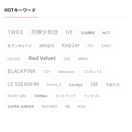
HOTキーワード
TWICE
防弾少年団
IVE
少女時代
NCT
aespa
Kep1er
セブンティーン
TXT
STAYC
Red Velvet
(G)I-DLE
EXO
NMIXX
BLACKPINK
ITZY
NewJeans
【スポット】
LE SSERAFIM
SM
fromis_9
Lovelyz
宇宙少女
OH MY GIRL
SHINee
ヨジャチング
ペンタゴン
SUPER JUNIOR
SHOTARO
YG
iKON