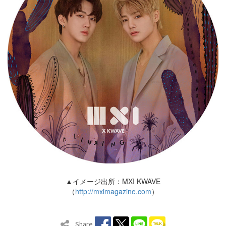
▲イメージ出所：MXI KWAVE
（
http://mximagazine.com
）
Share