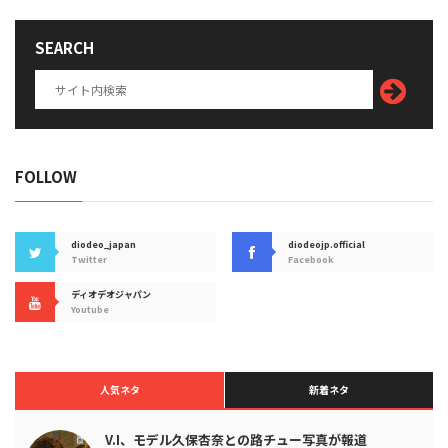
SEARCH
FOLLOW
diodeo_japan
diodeojp.official
Twitter
Facebook
ディオデオジャパン
Youtube
人気ネタ
新着ネタ
V.I、モデル久保杏奈との路チュー写真が報道