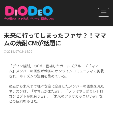
Toggl
navig
未来に行ってしまったファサ？！ママ
ムの焼酎CMが話題に
2019/07/19 14:00
「デソン焼酎」のCMに登場したガールズグループ「ママ
ム」メンバーの画像が韓国のオンラインコミュニティに掲載
され、ネチズンの注目を集めている。
過去から未来まで様々な姿に変身したメンバーの画像を見た
ネチズンは、「ママムがまたw」、「ソラはやっぱりレトロ
コンセプトが似合うw」、「未来のファサカッコいいw」な
どの反応をみせた。