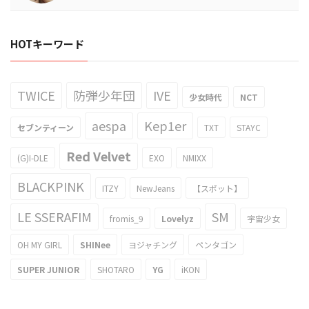
HOTキーワード
TWICE
防弾少年団
IVE
少女時代
NCT
aespa
Kep1er
セブンティーン
TXT
STAYC
Red Velvet
(G)I-DLE
EXO
NMIXX
BLACKPINK
ITZY
NewJeans
【スポット】
LE SSERAFIM
SM
fromis_9
Lovelyz
宇宙少女
OH MY GIRL
SHINee
ヨジャチング
ペンタゴン
SUPER JUNIOR
SHOTARO
YG
iKON