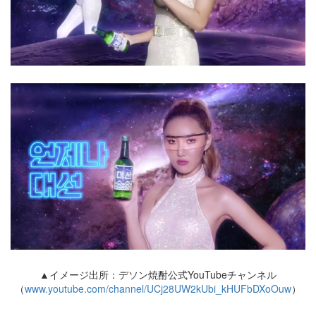
▲イメージ出所：デソン焼酎公式YouTubeチャンネル
（
www.youtube.com/channel/UCj28UW2kUbi_kHUFbDXoOuw
）