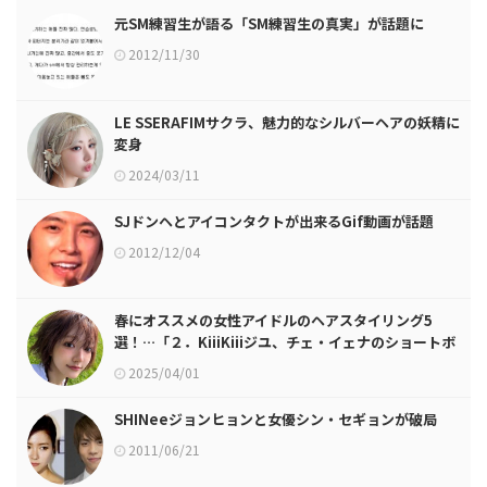
元SM練習生が語る「SM練習生の真実」が話題に
2012/11/30
LE SSERAFIMサクラ、魅力的なシルバーヘアの妖精に
変身
2024/03/11
SJドンヘとアイコンタクトが出来るGif動画が話題
2012/12/04
春にオススメの女性アイドルのヘアスタイリング5
選！…「２．KiiiKiiiジユ、チェ・イェナのショートボ
ブハッシュカット」
2025/04/01
SHINeeジョンヒョンと女優シン・セギョンが破局
2011/06/21