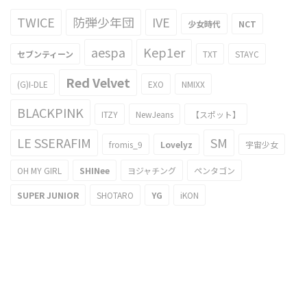
TWICE
防弾少年団
IVE
少女時代
NCT
aespa
Kep1er
セブンティーン
TXT
STAYC
Red Velvet
(G)I-DLE
EXO
NMIXX
BLACKPINK
ITZY
NewJeans
【スポット】
LE SSERAFIM
SM
fromis_9
Lovelyz
宇宙少女
OH MY GIRL
SHINee
ヨジャチング
ペンタゴン
SUPER JUNIOR
SHOTARO
YG
iKON