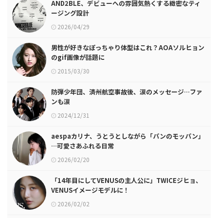
AND2BLE、デビューへの雰囲気熱くする緻密なティ
ージング設計
2026/04/29
男性が好きなぽっちゃり体型はこれ？AOAソルヒョン
のgif画像が話題に
2015/03/30
防弾少年団、済州航空事故後、涙のメッセージ…ファ
ンも涙
2024/12/31
aespaカリナ、うとうとしながら「パンのモッパン」
…可愛さあふれる日常
2026/02/20
「14年目にしてVENUSの主人公に」TWICEジヒョ、
VENUSイメージモデルに！
2026/02/02